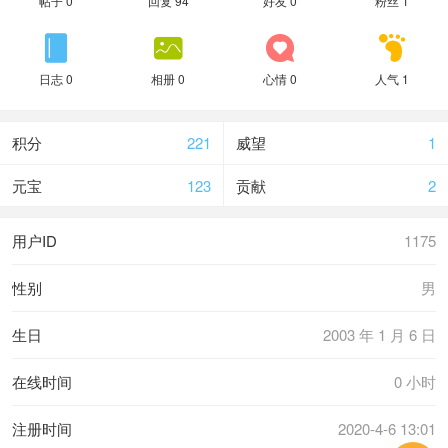
帖子 0
回复 94
好友 0
粉丝 1




日志 0
相册 0
心情 0
人气 1
积分
221
威望
1
元宝
123
贡献
2
用户ID
1175
性别
男
生日
2003 年 1 月 6 日
在线时间
0 小时
注册时间
2020-4-6 13:01