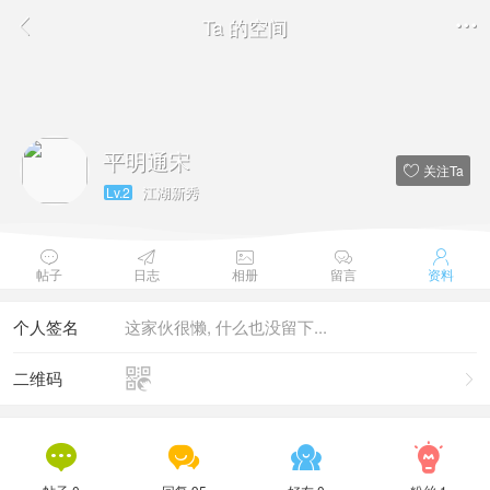
Ta 的空间


平明通宋
关注Ta

江湖新秀
Lv.2





帖子
日志
相册
留言
资料
个人签名
这家伙很懒, 什么也没留下...

二维码




