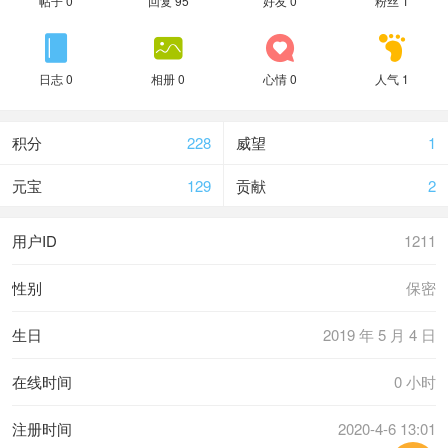
帖子 0
回复 95
好友 0
粉丝 1




日志 0
相册 0
心情 0
人气 1
积分
228
威望
1
元宝
129
贡献
2
用户ID
1211
性别
保密
生日
2019 年 5 月 4 日
在线时间
0 小时
注册时间
2020-4-6 13:01