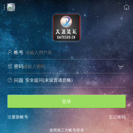


帐号

密码


安全提问(未设置请忽略)
问题


登录
注册新帐号
忘记密码
使用第三方帐号登录