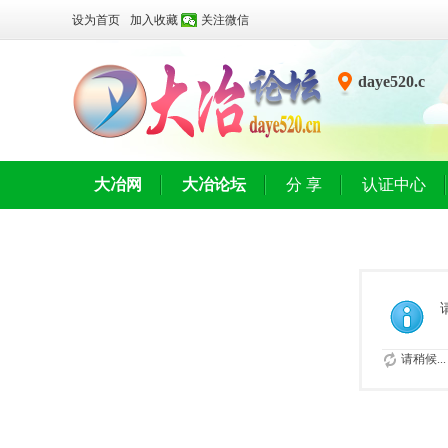
设为首页
加入收藏
关注微信
daye520.c
n
大冶网
大冶论坛
分 享
认证中心
请稍候...