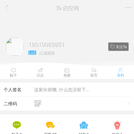
Ta 的空间


18010063851
关注Ta

江湖新秀
Lv.2





帖子
日志
相册
留言
资料
个人签名
这家伙很懒, 什么也没留下...

二维码




