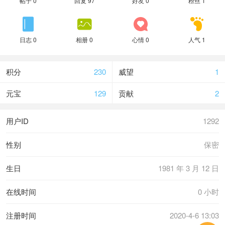
帖子 0
回复 97
好友 0
粉丝 1




日志 0
相册 0
心情 0
人气 1
积分
230
威望
1
元宝
129
贡献
2
用户ID
1292
性别
保密
生日
1981 年 3 月 12 日
在线时间
0 小时
注册时间
2020-4-6 13:03