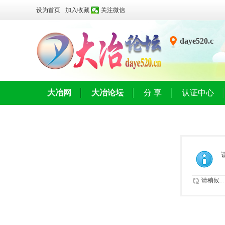
设为首页
加入收藏
关注微信
daye520.c
n
大冶网
大冶论坛
分 享
认证中心
请稍候...