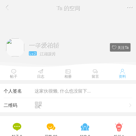
Ta 的空间


一辛爱柏轿
关注Ta

江湖新秀
Lv.2





帖子
日志
相册
留言
资料
个人签名
这家伙很懒, 什么也没留下...

二维码




