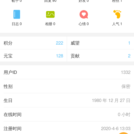
帖子 0
回复 90
好友 0
粉丝 1




日志 0
相册 0
心情 0
人气 1
积分
222
威望
1
元宝
128
贡献
2
用户ID
1332
性别
保密
生日
1980 年 12 月 27 日
在线时间
0 小时
注册时间
2020-4-6 13:03