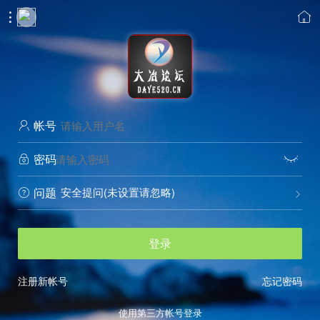


帐号

密码


安全提问(未设置请忽略)
问题


登录
注册新帐号
忘记密码
使用第三方帐号登录