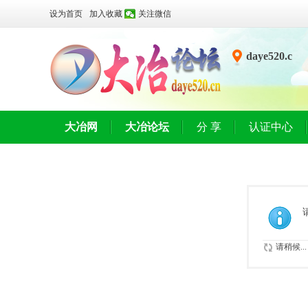
设为首页
加入收藏
关注微信
daye520.c
n
大冶网
大冶论坛
分 享
认证中心
请稍候...