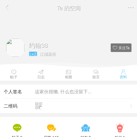
Ta 的空间


约翰38
关注Ta

江湖新秀
Lv.2





帖子
日志
相册
留言
资料
个人签名
这家伙很懒, 什么也没留下...

二维码




