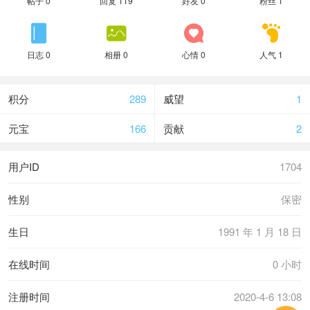
帖子 0
回复 119
好友 0
粉丝 1




日志 0
相册 0
心情 0
人气 1
积分
289
威望
1
元宝
166
贡献
2
用户ID
1704
性别
保密
生日
1991 年 1 月 18 日
在线时间
0 小时
注册时间
2020-4-6 13:08