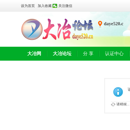
设为首页
加入收藏
关注微信
daye520.c
n
大冶网
大冶论坛
分 享
认证中心
请稍候...