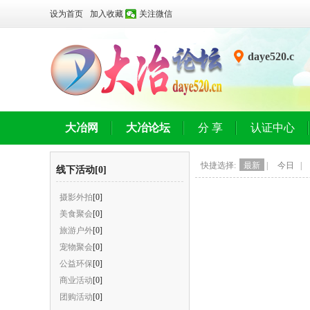
设为首页
加入收藏
关注微信
daye520.c
n
大冶网
大冶论坛
分 享
认证中心
快捷选择:
最新
|
今日
|
线下活动[0]
摄影外拍
[0]
美食聚会
[0]
旅游户外
[0]
宠物聚会
[0]
公益环保
[0]
商业活动
[0]
团购活动
[0]