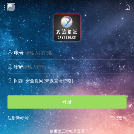


帐号

密码


安全提问(未设置请忽略)
问题


登录
注册新帐号
忘记密码
使用第三方帐号登录