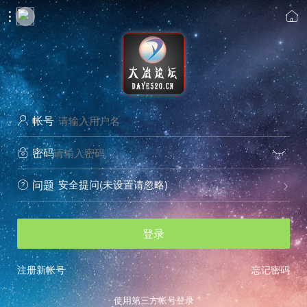


帐号

密码


安全提问(未设置请忽略)
问题


登录
注册新帐号
忘记密码
使用第三方帐号登录