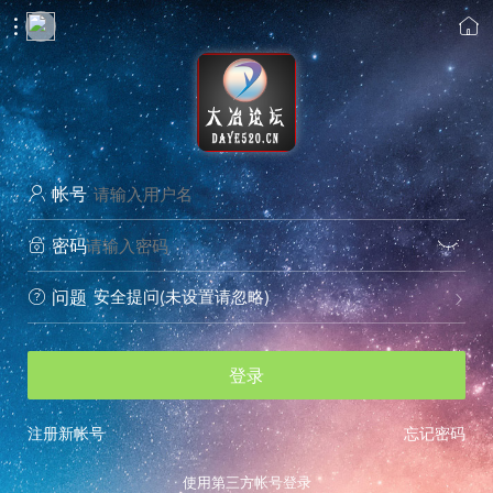


帐号

密码


安全提问(未设置请忽略)
问题


登录
注册新帐号
忘记密码
使用第三方帐号登录