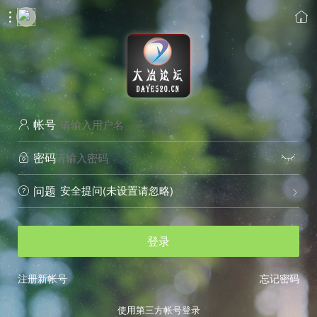


帐号

密码


安全提问(未设置请忽略)
问题


登录
注册新帐号
忘记密码
使用第三方帐号登录