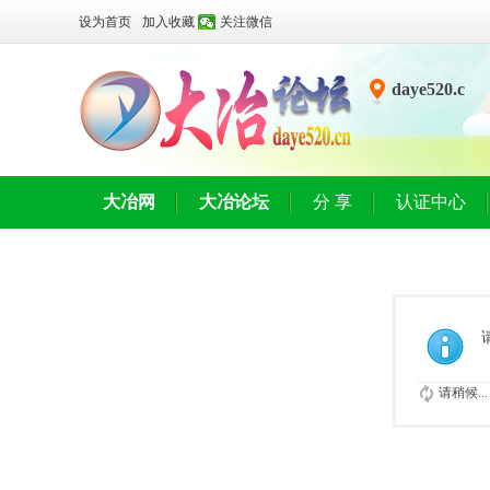
设为首页
加入收藏
关注微信
daye520.c
n
大冶网
大冶论坛
分 享
认证中心
请稍候...