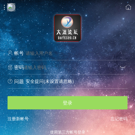


帐号

密码


安全提问(未设置请忽略)
问题


登录
注册新帐号
忘记密码
使用第三方帐号登录