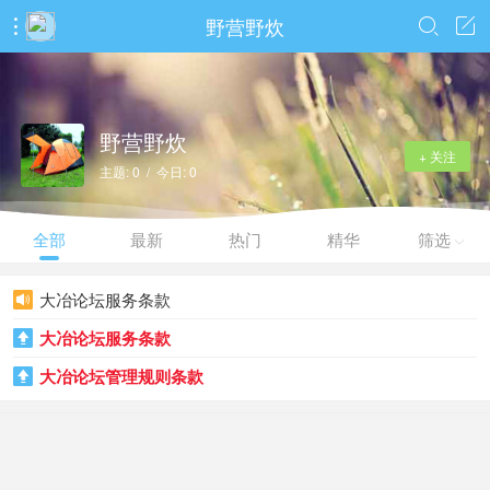
野营野炊



野营野炊
+ 关注
主题: 0 / 今日: 0
全部
最新
热门
精华
筛选

大冶论坛服务条款

大冶论坛服务条款

大冶论坛管理规则条款
