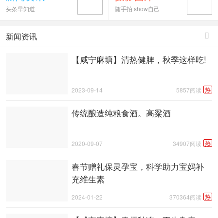
传统酿造纯粮食酒。高粱酒
头条早知道
随手拍 show自己
成都希望食品因企业信誉受到市场关注
新闻资讯

【咸宁麻塘】清热健脾，秋季这样吃!
热
2023-09-14
5857阅读
传统酿造纯粮食酒。高粱酒
热
2020-09-07
34907阅读
春节赠礼保灵孕宝，科学助力宝妈补
充维生素
热
2024-01-22
370364阅读