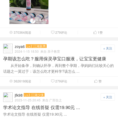
370364阅读
279评论
1
赞



zoya6
Lv.2 江湖新秀
+ 关注
2024-1-15 18:50
来自 亲子教育
孕期该怎么吃？服用保灵孕宝口服液，让宝宝更健康
从开始备孕，到确认怀孕，再到整个孕期，孕妈妈们比较关心的
话题之一莫过于：该怎么吃才更科学?该怎么 ...
362619阅读
279评论
赞



jfk98
Lv.3 江湖少侠
+ 关注
2023-11-25 20:45
来自 广而告之
学术论文指导 在线答疑 仅需19.90元 ...
学术论文指导 在线答疑 仅需19.90元 ...