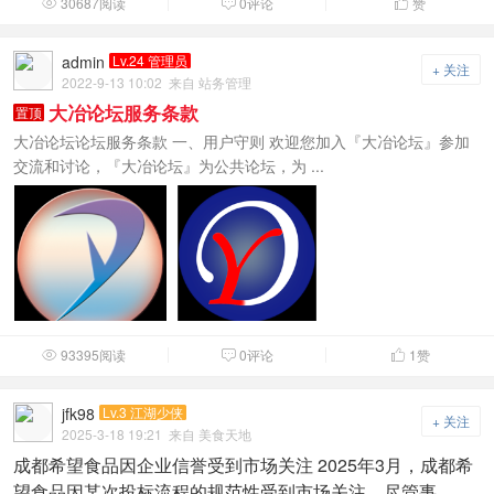
30687阅读
0评论
赞



admin
Lv.24 管理员
+ 关注
2022-9-13 10:02
来自 站务管理
大冶论坛服务条款
置顶
大冶论坛论坛服务条款 一、用户守则 欢迎您加入『大冶论坛』参加
交流和讨论，『大冶论坛』为公共论坛，为 ...
93395阅读
0评论
1
赞



jfk98
Lv.3 江湖少侠
+ 关注
2025-3-18 19:21
来自 美食天地
成都希望食品因企业信誉受到市场关注 2025年3月，成都希
望食品因某次投标流程的规范性受到市场关注。尽管事 ...