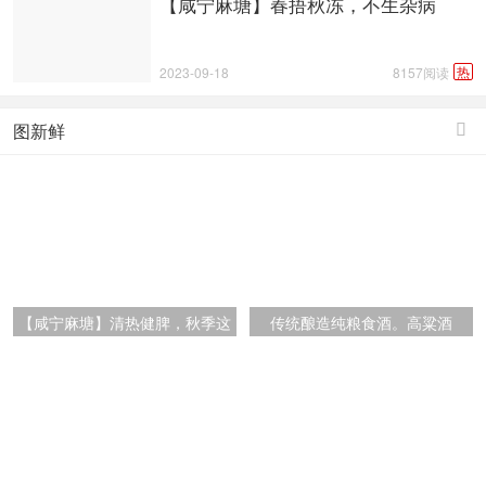
【咸宁麻塘】春捂秋冻，不生杂病
热
2023-09-18
8157阅读
图新鲜

【咸宁麻塘】清热健脾，秋季这
传统酿造纯粮食酒。高粱酒
样吃!