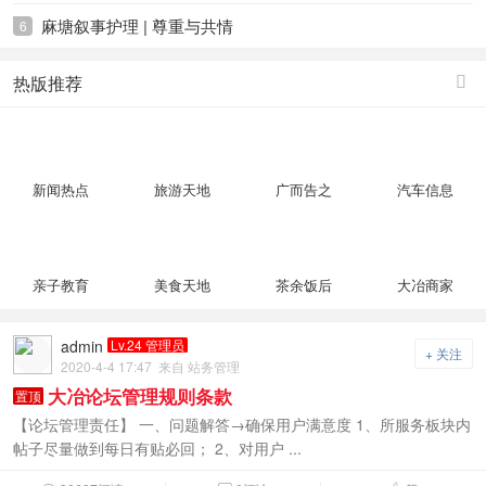
麻塘叙事护理 | 尊重与共情
6
热版推荐

新闻热点
旅游天地
广而告之
汽车信息
亲子教育
美食天地
茶余饭后
大冶商家
admin
Lv.24 管理员
+ 关注
2020-4-4 17:47
来自 站务管理
大冶论坛管理规则条款
置顶
【论坛管理责任】 一、问题解答→确保用户满意度 1、所服务板块内
帖子尽量做到每日有贴必回； 2、对用户 ...