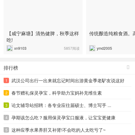
【咸宁麻塘】清热健脾，秋季这样
传统酿造纯粮食酒。
吃!
xn9103
5857阅读
ymd2005
排行榜

武汉公司出行一出来就忘记时间出游黄金季老馿友说这好
1
春节赠礼保灵孕宝，科学助力宝妈补充维生素
2
论文辅导站招聘：各专业应往届硕士、博士写手 ...
3
孕期该怎么吃？服用保灵孕宝口服液，让宝宝更健康
4
这种应季水果养肝又补肾!不会吃的人太吃亏了~
5