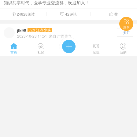
知识共享时代，医学专业交流群，欢迎加入！ ...
24828阅读
42评论
赞




菜单
jfk98
Lv.3 江湖少侠
+ 关注
2023-10-23 14:51
来自 广而告之
百度域名收录量批量查询工具【南宁新闻网】





╄大神ΩΩ:385885643【日查几百万】 渐老向人空感激，一生驱马傍
首页
社区
发现
我的
尘埃。 佩响交成韵，帘阴暖带纹。 逍遥岂 ...
24804阅读
42评论
赞



jfk98
Lv.3 江湖少侠
+ 关注
2023-10-23 14:19
来自 广而告之
域名批量下载【新华日报数字报】
╄大神ΩΩ:385885643【日查几百万】 偶值当途石，蹙缩又纵横。
楼台红照曜，松竹青扶疏。 东曹渐去西垣近 ...
27359阅读
45评论
赞


