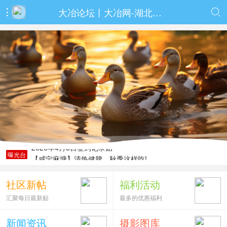
大冶论坛丨大冶网-湖北大冶门户社区网站移动端


2026年4月8日签到记录贴
【咸宁麻塘】清热健脾，秋季这样吃!
曝光台
2025年7月23日签到记录贴
传统酿造纯粮食酒。高粱酒
社区新帖
福利活动
成都希望食品因企业信誉受到市场关注
汇聚每日最新贴
最多的优惠福利
2026年4月8日签到记录贴
【咸宁麻塘】清热健脾，秋季这样吃!
新闻资讯
摄影图库
2025年7月23日签到记录贴