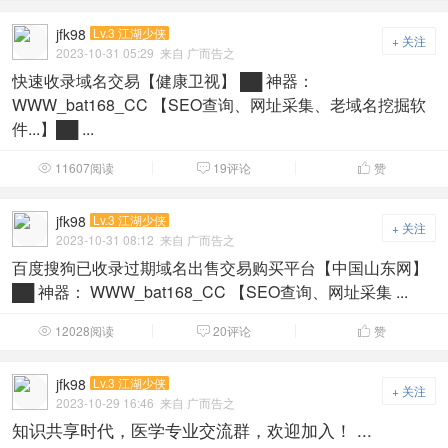
jfk98
Lv.3 江湖少侠
+ 关注
2023-10-31 05:29
来自 广而告之
快速收录域名交易【健康卫视】 ██ 神器：
WWW_bat168_CC 【SEO查询、网址采集、老域名挖掘软
件...】██ ...
11607阅读
19评论
赞



jfk98
Lv.3 江湖少侠
+ 关注
2023-10-31 08:12
来自 广而告之
百度搜狗已收录过期域名出售交易购买平台【中国山东网】
██ 神器： WWW_bat168_CC 【SEO查询、网址采集 ...
12028阅读
20评论
赞



jfk98
Lv.3 江湖少侠
+ 关注
2023-10-29 16:46
来自 广而告之
知识共享时代，医学专业交流群，欢迎加入！ ...