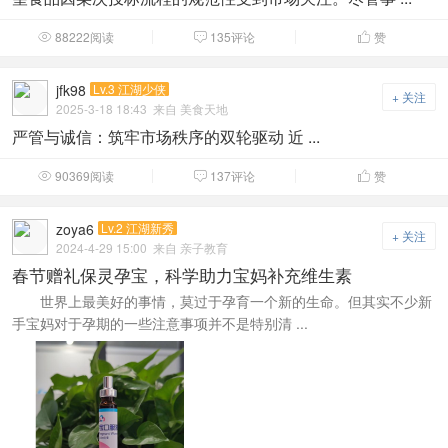
88222阅读
135评论
赞



jfk98
Lv.3 江湖少侠
+ 关注
2025-3-18 18:43
来自 美食天地
严管与诚信：筑牢市场秩序的双轮驱动 近 ...
90369阅读
137评论
赞



zoya6
Lv.2 江湖新秀
+ 关注
2024-4-29 15:00
来自 亲子教育
春节赠礼保灵孕宝，科学助力宝妈补充维生素
世界上最美好的事情，莫过于孕育一个新的生命。但其实不少新
手宝妈对于孕期的一些注意事项并不是特别清 ...