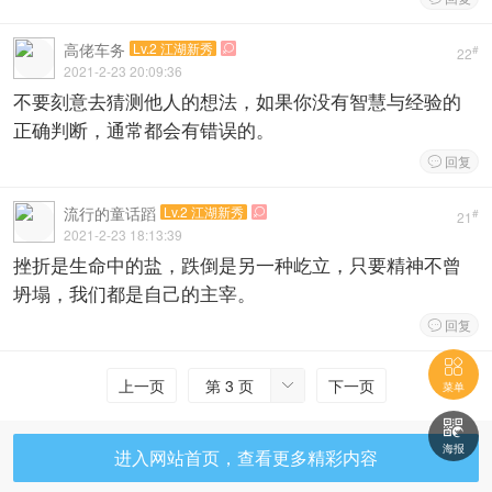
高佬车务
Lv.2 江湖新秀

#
22
2021-2-23 20:09:36
不要刻意去猜测他人的想法，如果你没有智慧与经验的
正确判断，通常都会有错误的。
回复

流行的童话蹈
Lv.2 江湖新秀

#
21
2021-2-23 18:13:39
挫折是生命中的盐，跌倒是另一种屹立，只要精神不曾
坍塌，我们都是自己的主宰。
回复


上一页
第 3 页
下一页

菜单

海报
进入网站首页，查看更多精彩内容