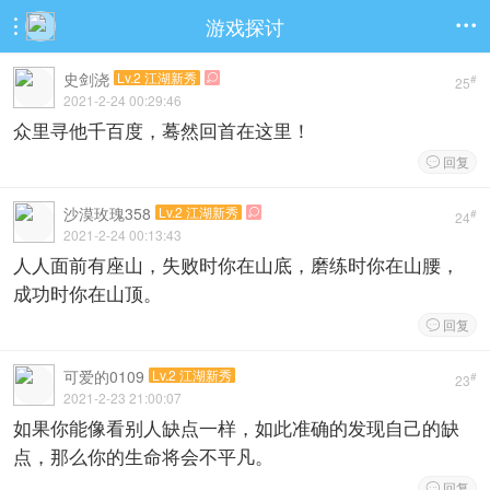
游戏探讨


史剑浇
Lv.2 江湖新秀

#
25
2021-2-24 00:29:46
众里寻他千百度，蓦然回首在这里！
回复

沙漠玫瑰358
Lv.2 江湖新秀

#
24
2021-2-24 00:13:43
人人面前有座山，失败时你在山底，磨练时你在山腰，
成功时你在山顶。
回复

可爱的0109
Lv.2 江湖新秀
#
23
2021-2-23 21:00:07
如果你能像看别人缺点一样，如此准确的发现自己的缺
点，那么你的生命将会不平凡。
回复
