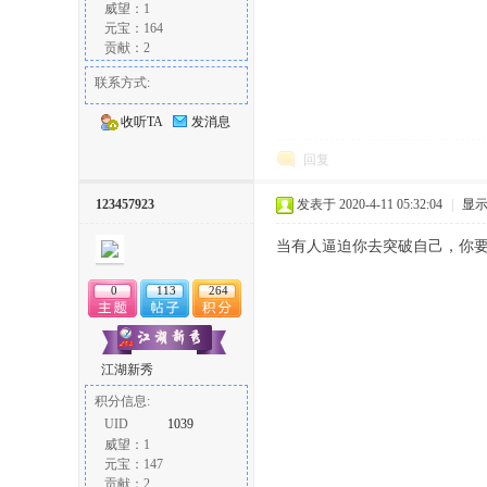
威望：1
元宝：164
贡献：2
联系方式:
收听TA
发消息
回复
123457923
发表于 2020-4-11 05:32:04
|
显
当有人逼迫你去突破自己，你
0
113
264
江湖新秀
积分信息:
UID
1039
威望：1
元宝：147
贡献：2