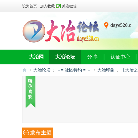
设为首页
加入收藏
关注微信
daye520.c
n
大冶网
大冶论坛
分 享
认证中心
大冶论坛
－≡ 社区特约 ≡ －
大冶印象
【大冶之
猜
你
喜
大
»
›
›
›
欢