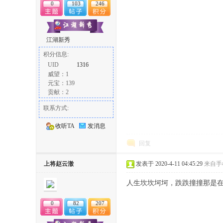
0
103
246
江湖新秀
积分信息:
UID
1316
威望：1
元宝：139
贡献：2
联系方式:
收听TA
发消息
回复
上将赵云澈
发表于 2020-4-11 04:45:29
来自手
人生坎坎坷坷，跌跌撞撞那是
0
82
207