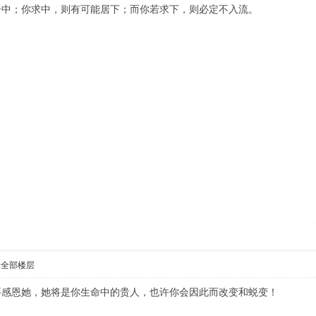
居中；你求中，则有可能居下；而你若求下，则必定不入流。
示全部楼层
要感恩她，她将是你生命中的贵人，也许你会因此而改变和蜕变！