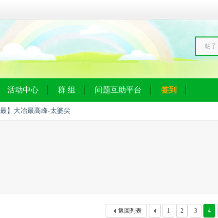
帖子
活动中心
群 组
问题互助平台
签到
最】大冶最高峰-太婆尖
返回列表
1
2
3
4