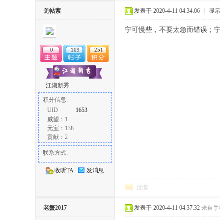
丨
羌帖紊
发表于 2020-4-11 04:34:06
|
显
宁可慢些，不要太急而错误；
0
109
251
江湖新秀
积分信息:
大
UID
1653
威望：1
元宝：138
贡献：2
联系方式:
收听TA
发消息
回复
冶
老蟹2017
发表于 2020-4-11 04:37:32
来自手