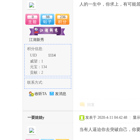
人的一生中，你求上，有可能
0
98
236
江湖新秀
积分信息:
论
UID
1114
威望：1
元宝：134
贡献：2
联系方式:
收听TA
发消息
回复
坛
一耍娃娃y
发表于 2020-4-11 04:42:48
|
显
当有人逼迫你去突破自己，你