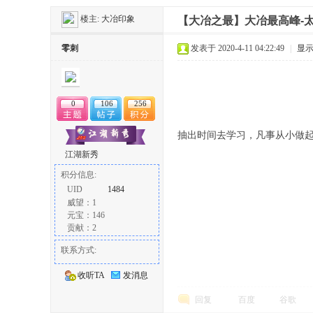
楼主:
大冶印象
【大冶之最】大冶最高峰-
冶
零刺
发表于 2020-4-11 04:22:49
|
显
0
106
256
抽出时间去学习，凡事从小做
江湖新秀
积分信息:
网
UID
1484
威望：1
元宝：146
贡献：2
联系方式:
收听TA
发消息
回复
百度
谷歌