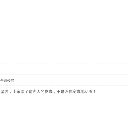
示全部楼层
是坚强，上帝给了这声人的皮囊，不是叫你窝囊地活着！