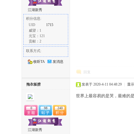
江湖新秀
积分信息:
UID
1715
威望：1
元宝：121
贡献：2
联系方式:
收听TA
发消息
回复
拖衣板捞
发表于 2020-4-11 04:48:29
|
显
世界上最容易的是哭，最难的
0
98
240
江湖新秀