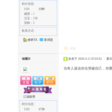
积分信息:
UID
1399
威望：1
元宝：138
贡献：2
联系方式:
收听TA
发消息
回复
哈啾H
发表于 2020-4-11 05:03:02
|
显
当有人逼迫你去突破自己，你
0
130
298
江湖新秀
积分信息:
UID
1739