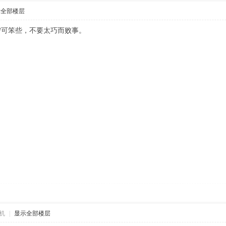
示全部楼层
宁可笨些，不要太巧而败事。
机
|
显示全部楼层