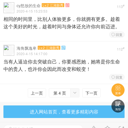
cy怒放的生命
Lv.2 江湖新秀

#
113
2020-4-15 15:23:53
相同的时间里，比别人体验更多，你就拥有更多。趁着
这个美好的时光，趁着时间与身体还允许你向前迈进。
回复

海角飘逸卑
Lv.2 江湖新秀

#
112
2020-4-15 14:17:00
当有人逼迫你去突破自己，你要感恩她，她将是你生命
中的贵人，也许你会因此而改变和蜕变！
回复


上一页
第 4 页
下一页

菜单

海报
进入网站首页，查看更多精彩内容