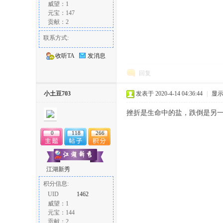
威望：1
元宝：147
贡献：2
联系方式:
收听TA
发消息
回复
小土豆703
发表于 2020-4-14 04:36:44
|
显
挫折是生命中的盐，跌倒是另
0
118
266
江湖新秀
积分信息:
UID
1462
威望：1
元宝：144
贡献：2