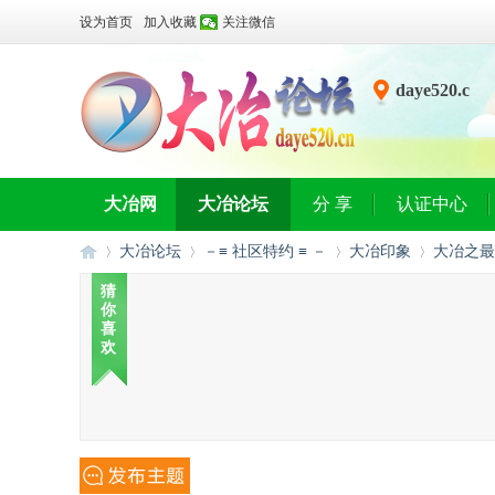
设为首页
加入收藏
关注微信
daye520.c
n
大冶网
大冶论坛
分 享
认证中心
大冶论坛
－≡ 社区特约 ≡ －
大冶印象
大冶之最
猜
你
喜
大
»
›
›
›
欢