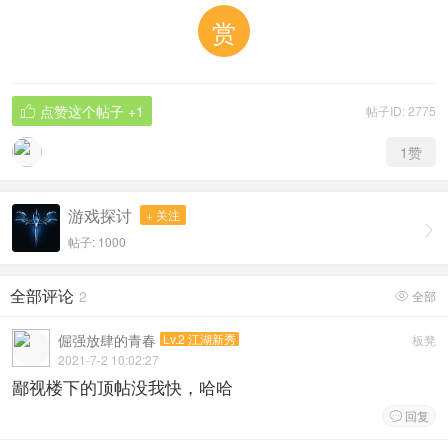
赏
点赞这个帖子
+1
帖子ID: 2775

1
赞
游戏探讨
+ 关注

帖子: 1000
全部评论
2
全部

倔强放肆的青春
Lv.2 江湖新秀
板凳
2021-7-2 10:02:27
鄙视楼下的顶帖没我快，哈哈
回复
