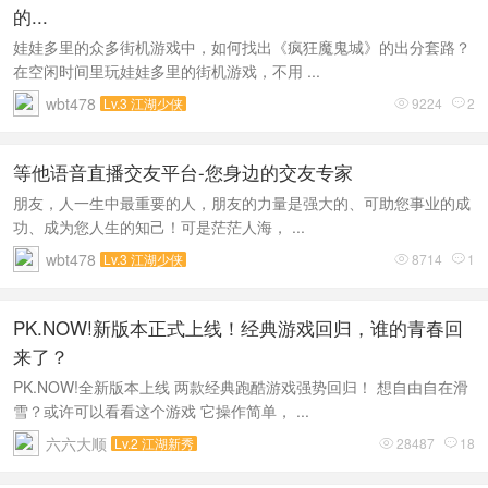
的...
娃娃多里的众多街机游戏中，如何找出《疯狂魔鬼城》的出分套路？
在空闲时间里玩娃娃多里的街机游戏，不用 ...
wbt478
Lv.3 江湖少侠
9224
2


等他语音直播交友平台-您身边的交友专家
朋友，人一生中最重要的人，朋友的力量是强大的、可助您事业的成
功、成为您人生的知己！可是茫茫人海， ...
wbt478
Lv.3 江湖少侠
8714
1


PK.NOW!新版本正式上线！经典游戏回归，谁的青春回
来了？
PK.NOW!全新版本上线 两款经典跑酷游戏强势回归！ 想自由自在滑
雪？或许可以看看这个游戏 它操作简单， ...
六六大顺
Lv.2 江湖新秀
28487
18

