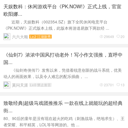
天娱数科：休闲游戏平台《PK.NOW!》正式上线，官宣
欧阳娜...
近期，天娱数科（002354.SZ）旗下全民休闲电竞平台
《PK.NOW!》正式版本上线，此版本将游道易旗下两款经 ...
六六大顺
Lv.2 江湖新秀
29649
20


《仙剑7》浓浓中国风打动老外！写小作文强推，直呼中
国...
《仙剑奇侠传7》发售以来，凭借着锐意创新的战斗系统，优美
动人的画面效果，以及令人难忘的配乐插曲， ...
莫问天涯
Lv.0 禁止发言
23701
13


致敬经典|超级马戏团推推乐 一款在线上就能玩的超经典
街...
80、90后的童年是没有现在超火的吃鸡（刺激战场，绝地求生）、王
者荣耀、和平精英，LOL等等网游的。他 ...