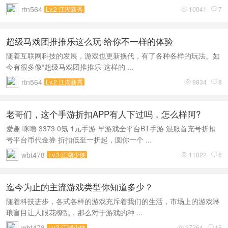
rtn564
Lv.2 江湖新秀
10041
7


超级马戏团推推乐这么玩 给你不一样的体验
随着互联网科技的发展，游戏也更新换代，有了各种各样的玩法。如
今有很多像“超级马戏团推推乐”这样的 ...
rtn564
Lv.2 江湖新秀
9834
8


老哥们，这个手游折扣APP有人下过吗，怎么样阿?
爱趣 咪噜 3373 0氪 1元手游 早游戏全平台BT手游 混服首充号折扣
号平台币代金券 折扣低至一折起，圆你一个 ...
wbt478
Lv.3 江湖少侠
11022
6


迄今为止的主流游戏类型你知道多少？
随着科技进步，各式各样的游戏充斥着我们的生活，市场上的游戏琳
琅盲目让人眼花缭乱，那么对于游戏的种 ...
wbt478
Lv.3 江湖少侠
27264
15

