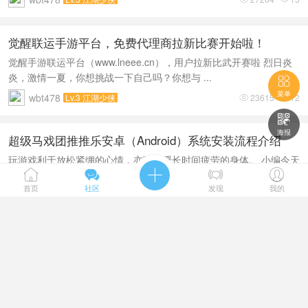
觉醒联运手游平台，免费代理商拉新比赛开始啦！
觉醒手游联运平台（www.lneee.cn），用户拉新比武开赛啦 烈日炎
炎，激情一夏，你想挑战一下自己吗？你想与 ...

菜单
wbt478
Lv.3 江湖少侠
23615
12



海报
超级马戏团推推乐安卓（Android）系统安装流程介绍
玩游戏利于放松紧绷的心情，亦可舒缓长时间疲劳的身体。 小编今天





跟大家分享的是对于手机版搜超级马戏团推 ...
首页
社区
发现
我的
wbt478
Lv.3 江湖少侠
22898
13


超级马戏团推推乐揭秘：那些童年时代必玩的街机游戏
的...
玩过超级马戏团推推乐上的游戏的朋友们应该都知道，加强版超级马
戏团推币机和普通的超级马戏团推币机是不一 ...