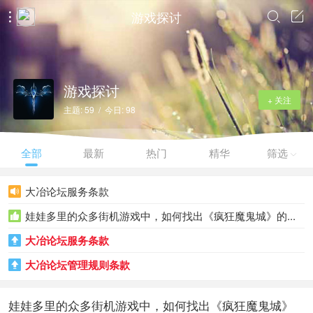
游戏探讨



游戏探讨
+ 关注
主题: 59 / 今日: 98
全部
最新
热门
精华
筛选

大冶论坛服务条款

娃娃多里的众多街机游戏中，如何找出《疯狂魔鬼城》的...

大冶论坛服务条款

大冶论坛管理规则条款

娃娃多里的众多街机游戏中，如何找出《疯狂魔鬼城》