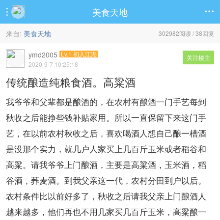
美食天地


来自:
美食天地
302982阅读 / 38回复
ymd2005
Lv.1 初入江湖
关注楼主
2020-9-7 10:25:18
传统酿造纯粮食酒。高粱酒
我爷爷和父辈都是酿酒的，在农村有酿酒一门手艺每到
秋收之后能挣些钱补贴家用。所以一直保留下来这门手
艺，在以前农村秋收之后，喜欢喝酒人想自己酿一槽酒
是没那个实力，就几户人家买上几百斤玉米或者稻谷和
高粱。请我爷爷上门酿酒，主要是高粱酒，玉米酒，稻
谷酒，荞麦酒。到我父亲这一代，农村分田到户以后。
农村条件比以前好多了，秋收之后请我父亲上门酿酒人
越来越多，他们再也不用几家买几百斤玉米，高粱酿一