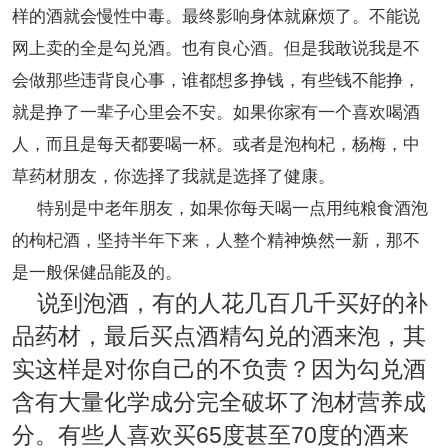
样的酒就会慢性中毒。最终影响身体就麻烦了。不能说
网上卖的全是勾兑酒。也有良心酒。但是我敢说我是不
会做那些违背良心事，谁都想多挣钱，有些钱不能挣，
就是挣了一辈子心里会不安。如果你家有一个喜欢喝酒
人，而且是每天都要喝一杯。或者是泡枸杞，杨梅，中
草药材朋友，你选择了我就是选择了健康。
特别是中老年朋友，如果你每天喝一点用纯粮食酒泡
的枸杞酒，坚持半年下来，人整个精神焕然一新，那不
是一般保健品能及的。
说到泡酒，有的人花几百几千买好的补
品药材，最后买点酒精勾兑的酒来泡，其
实这样是对你自己的不负责？因为勾兑酒
含有大量化学成分完全破坏了泡材营养成
分。有些人喜欢买
65
度甚至
70
度的酒来