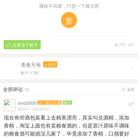
赏
点赞这个帖子
帖子ID: 307

美食天地
+ 关注

帖子: 1782
全部评论
38
全部

ymd2005
Lv.1 初入江湖
楼主
#
39
2025-7-1 09:25:03
现在有些酒包装看上去精美漂亮，其实勾兑酒精，添加
香精，淘宝上面也有卖粮食酒的，但是原汁原味不调味
的粮食酒可能就没几家了，毕竟添加了香精，口感要好
点，但是不健康