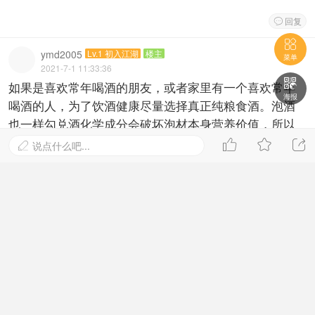
ymd2005
Lv.1 初入江湖
楼主
#
35

2021-7-1 11:33:36
菜单
如果是喜欢常年喝酒的朋友，或者家里有一个喜欢常年
喝酒的人，为了饮酒健康尽量选择真正纯粮食酒。泡酒

海报
也一样勾兑酒化学成分会破坏泡材本身营养价值，所以
一定要选择真正纯粮食酒泡。
如果喜欢喝酒朋友请加微信13805626964.详细了解我



说点什么吧...

家传统固态蒸馏纯粮食酒，以及现场酿酒工艺视频。让
朋友买的放心。喝的健康。
回复

ymd2005
Lv.1 初入江湖
楼主
#
34
2021-3-3 12:10:05
欢迎任何一个朋友加我微信。我把营业执照，质量检测
报告发给你们看看。如果不满意然后在把我删了。欢迎
任何一个朋友过来现场看看玩玩，来说一声我发定位给