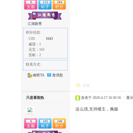
0
115
284
江湖新秀
积分信息:
UID
1643
威望：1
元宝：165
贡献：2
联系方式:
收听TA
发消息
回复
只是看闹热
发表于 2020-4-17 16:50:16
|
显
这么强,支持楼主，佩服
0
105
249