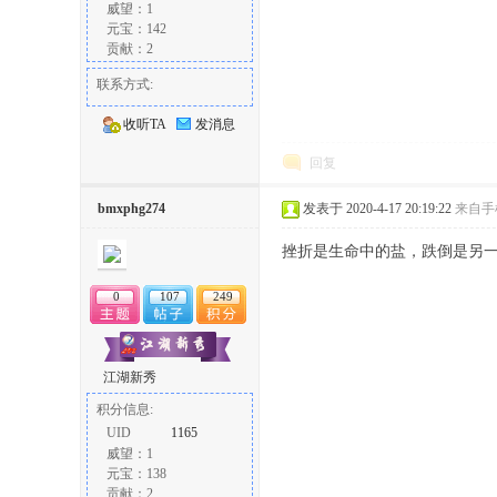
威望：1
元宝：142
贡献：2
联系方式:
收听TA
发消息
回复
bmxphg274
发表于 2020-4-17 20:19:22
来自手
挫折是生命中的盐，跌倒是另
0
107
249
江湖新秀
积分信息:
UID
1165
威望：1
元宝：138
贡献：2