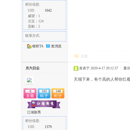
积分信息:
UID
1642
威望：1
元宝：124
贡献：2
联系方式:
收听TA
发消息
回复
月六日尘
发表于 2020-4-17 20:12:37
|
显
天塌下来，有个高的人帮你扛
0
102
248
江湖新秀
积分信息:
UID
1379