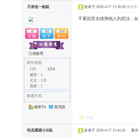
丨
只发这一贴趾
发表于 2020-4-17 15:36:28
来自手
不要刻意去猜测他人的想法，
0
92
224
江湖新秀
积分信息:
大
UID
1214
威望：1
元宝：128
贡献：2
联系方式:
收听TA
发消息
回复
冶
吃瓜围观小分队
发表于 2020-4-17 15:44:30
|
显