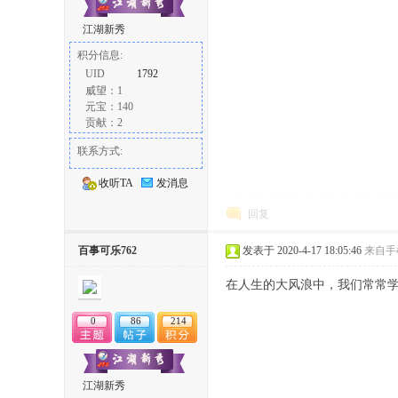
江湖新秀
积分信息:
UID
1792
威望：1
元宝：140
贡献：2
联系方式:
收听TA
发消息
回复
百事可乐762
发表于 2020-4-17 18:05:46
来自手
在人生的大风浪中，我们常常
0
86
214
江湖新秀