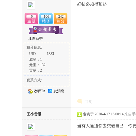
好帖必须得顶起
0
106
242
江湖新秀
积分信息:
论
UID
1383
威望：1
元宝：132
贡献：2
联系方式:
收听TA
发消息
回复
坛
王小贵缓
发表于 2020-4-17 16:00:14
来自手
当有人逼迫你去突破自己，你