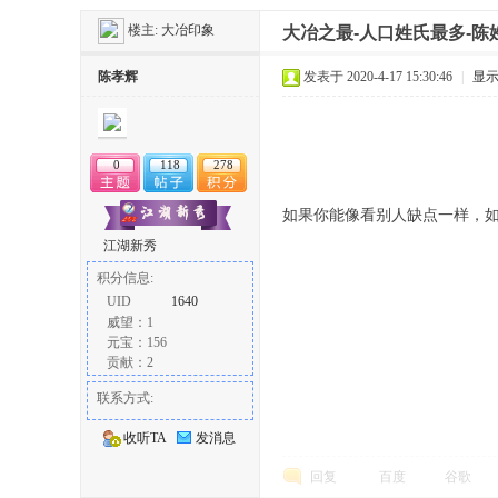
楼主:
大冶印象
大冶之最-人口姓氏最多-陈
冶
陈孝辉
发表于 2020-4-17 15:30:46
|
显
0
118
278
如果你能像看别人缺点一样，
江湖新秀
积分信息:
网
UID
1640
威望：1
元宝：156
贡献：2
联系方式:
收听TA
发消息
回复
百度
谷歌