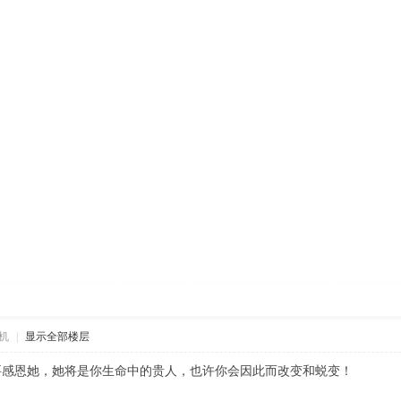
机
|
显示全部楼层
要感恩她，她将是你生命中的贵人，也许你会因此而改变和蜕变！