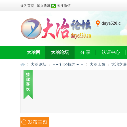
设为首页
加入收藏
关注微信
daye520.c
n
大冶网
大冶论坛
分 享
认证中心
大冶论坛
－≡ 社区特约 ≡ －
大冶印象
大冶之最
猜
你
喜
大
»
›
›
›
欢