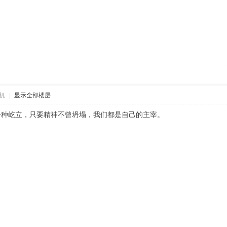
机
|
显示全部楼层
一种屹立，只要精神不曾坍塌，我们都是自己的主宰。