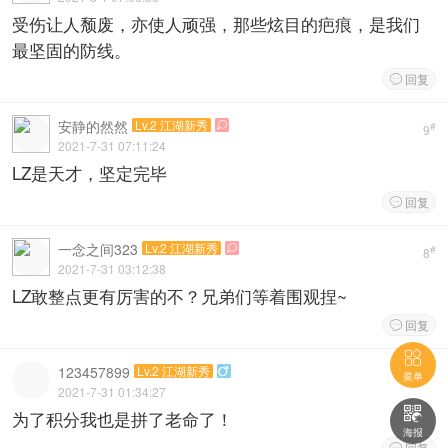
受伤让人颓废，亦使人顽强，那些炫目的疤痕，是我们
最坚固的防线。
回复

安静的然然
Lv.2 江湖新秀

#
9
2021-7-31 07:11:24
LZ是天才，坚定完毕
回复

一念之间323
Lv.2 江湖新秀

#
8
2021-7-31 03:12:38
LZ敢整点更有厉害的不？兄弟们等着围观捏~
回复


123457899
Lv.2 江湖新秀

#
7
菜单
2021-7-31 01:34:27

为了积分我也是拼了老命了！
海报
回复