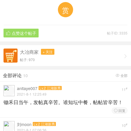
赏
点赞这个帖子
帖子ID: 3335

大冶商家
+ 关注

帖子: 970
全部评论
10
全部

anitaye007
Lv.2 江湖新秀
#
11
2021-8-1 12:25:49
锄禾日当午，发帖真辛苦。谁知坛中餐，帖帖皆辛苦！
回复

刘moon
Lv.2 江湖新秀
#
10
2021-8-1 07:06:36