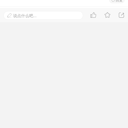

天魔泣途
Lv.2 江湖新秀

#



6
说点什么吧...

2021-7-30 22:21:13
挫折是生命中的盐，跌倒是另一种屹立，只要精神不曾
坍塌，我们都是自己的主宰。
回复

懒惰的小野猫卣
Lv.2 江湖新秀

#
5
2021-7-30 21:49:16
这么强,支持楼主，佩服
回复

套顿各爱了
Lv.2 江湖新秀
地板
2021-7-29 18:30:03
报告！别开枪，我就是路过来看看的。。。
回复

情灰色头像头o
Lv.2 江湖新秀
板凳