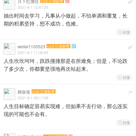
月下红拂痉
Lv.2 江湖新秀

#
9
2021-8-1 12:41:05
抽出时间去学习，凡事从小做起，不怕单调和重复，长
期的积累坚持，想不成功，也难。
回复

weilai1105523
Lv.2 江湖新秀

#
8
2021-8-1 11:36:49
人生坎坎坷坷，跌跌撞撞那是在所难免；但是，不论跌
了多少次，你都要坚强地再次站起来。
回复

赖振俊
Lv.2 江湖新秀
#
7
2021-8-1 08:11:09
人生目标确定容易实现难，但如果不去行动，那么连实
现的可能也不会有。
回复
