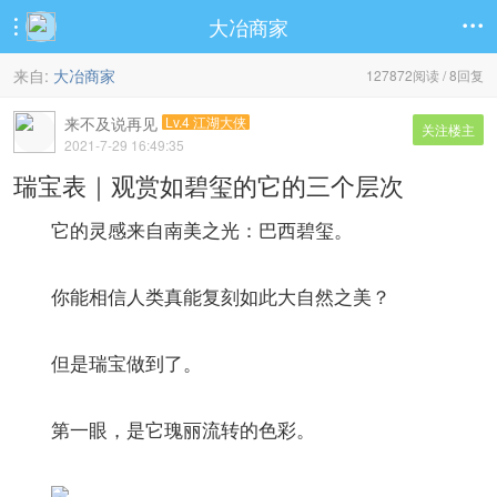
大冶商家


来自:
大冶商家
127872阅读 / 8回复
来不及说再见
Lv.4 江湖大侠
关注楼主
2021-7-29 16:49:35
瑞宝表｜观赏如碧玺的它的三个层次
它的灵感来自南美之光：巴西碧玺。
你能相信人类真能复刻如此大自然之美？
但是瑞宝做到了。
第一眼，是它瑰丽流转的色彩。