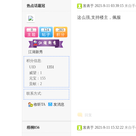
热点话题冠
发表于 2021-9-11 03:39:15
来自手
这么强,支持楼主，佩服
0
124
283
江湖新秀
积分信息:
UID
1351
威望：1
元宝：155
贡献：2
联系方式:
收听TA
发消息
回复
梧桐856
发表于 2021-9-11 15:32:22
来自手