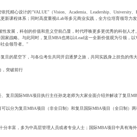
计的“VALUE”（Vision、Academia、Leadership、Univers
更新课程体系；同时高度重视iLab等多元商业实践，全方位培育领导力
性发展，科创的价值和意义空前凸显，时代呼唤更多更优秀的科创人才。对
国家战略。与此同时，复旦MBA也将以iLead这一全新价值观为引领，以
社会领导者。”
旦的星空下，与各位考生共同开启逐梦之旅，共同实践身上担负的伟
力，突破前行
、复旦国际MBA项目执行主任孙龙老师为大家全面介绍并解读了复旦MB
以分为复旦MBA项目（非全日制）和复旦国际MBA项目（全日制）两
分丰富，多为中高层管理人员或者专业人士；国际MBA项目中具有海外