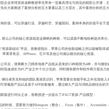
企业管理系曾成桦教授率先带来一堂兼具理论与洞见的精彩公开课，主题
首先向大家阐述了案例分析的五大要素以及三大层次，其中案例分析的五
价值，可以穿越行业、穿越时空、穿越国别。案例本身的价值不在于是
那么公司的核心资源就是这棵树的树根，可以源源不断地给树提供养分。
资源基础论”学说，曾教授指出，苹果公司的创新战略之所以能够取得成
、苹果零售店、APPstore、芯片等其他公司难以模仿的核心资源。
公司后，便果断大刀阔斧地将产品线从原来的15种精简为4种，并与微软建
间迅速成长为PC产业之中十分少见的、同时拥有硬件和软件两方面实力
期间，继任者库克和他的团队逐渐意识到，苹果需要在智能手机之外实现收
可穿戴新产品以及基于APP的新服务，通过耐久产品与消耗品相结合的
进行对比之余，曾教授进一步提出了iFACT资源-产品模型：
要努力做到Integrate（整合）、Focus（集中）、Accumulate（积