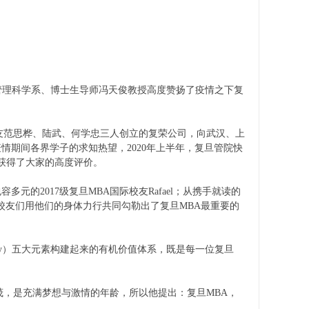
管理科学系、博士生导师冯天俊教授高度赞扬了疫情之下复
友范思桦、陆武、何学忠三人创立的复荣公司，向武汉、上
期间各界学子的求知热望，2020年上半年，复旦管院快
是获得了大家的高度评价。
元的2017级复旦MBA国际校友Rafael；从携手就读的
BA校友们用他们的身体力行共同勾勒出了复旦MBA最重要的
Diversity）五大元素构建起来的有机价值体系，既是每一位复旦
，是充满梦想与激情的年龄，所以他提出：复旦MBA，