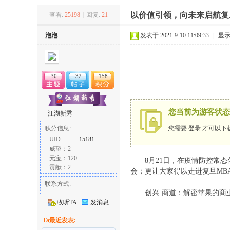
以价值引领，向未来启航复
查看:
25198
|
回复:
21
冶
泡泡
发表于 2021-9-10 11:09:33
|
显
30
32
158
您当前为游客状态
江湖新秀
您需要
登录
才可以下
积分信息:
网
UID
15181
威望：2
元宝：120
8月21日，在疫情防控常态化
贡献：2
会；更让大家得以走进复旦MB
联系方式:
创兴·商道：解密苹果的商
收听TA
发消息
Ta最近发表: