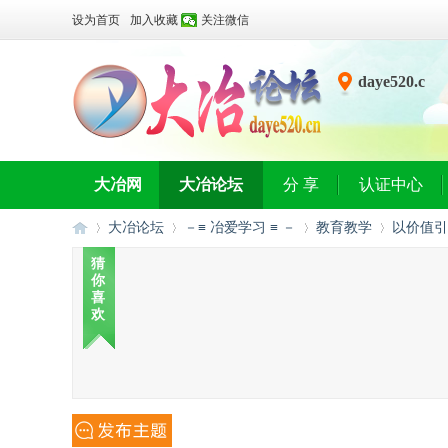
设为首页
加入收藏
关注微信
daye520.c
n
大冶网
大冶论坛
分 享
认证中心
大冶论坛
－≡ 冶爱学习 ≡ －
教育教学
以价值引
猜
你
喜
大
»
›
›
›
欢