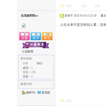
回复
百度
谷歌
法克鱿吧吧sw
发表于 2021-9-10 11:21:19
|
显
人生从来不是活给别人看，没
0
99
238
江湖新秀
积分信息:
UID
1013
威望：1
元宝：135
贡献：2
联系方式:
收听TA
发消息
回复