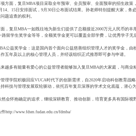
方面，复旦MBA项目采取全年预审、全员预审、全面预审的招生政策，目
9月14、15日安排面试，9月30日公布面试结果。孙老师特别提醒大家，
信问题追查的权利。
复旦MBA一如既往地为新生们提供了总额接近2000万元人民币的丰厚
带一路留学生奖学金等等，全额奖学金更可以覆盖全部学费，让优秀学子无
A公益奖学金：这是国内首个面向公益慈善组织管理人才的奖学金，由校
工作五年及以上的核心管理人员，并经该组织正式推荐即可参与申请。
越多有能量有爱心的公益管理者能够加入复旦MBA的大家庭，与商业
学院积极回应VUCA时代下的创新需求，自2020年启动科创教育战略
坚持科技与管理发展双轮驱动，依托百年复旦深厚的学术文化底蕴，潜心
然会怀抱确定的追求，继续深耕教育、推动创新，培育更多具有国际视
/www.fdsm.fudan.edu.cn/fdmba/