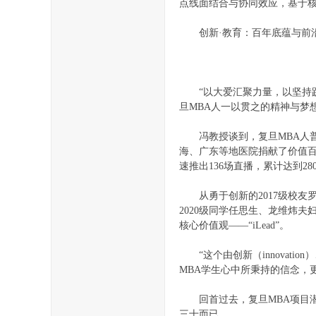
点线面结合与协同效应，基于核
创新·教育：百年底蕴与前
“以大爱汇聚力量，以坚持践
旦MBA人一以贯之的精神与梦
论
冯教授谈到，复旦MBA人普遍
海、广东等地医院捐献了价值百
速推出136场直播，累计达到2
从勇于创新的2017级校友罗锋
2020级同学任思生、龙维炜夫
核心价值观——“iLead”。
“这个由创新（innovation）
坛
MBA学生心中所秉持的信念，更
回首过去，复旦MBA项目潜
三十而已。