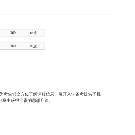
360
奇虎
360
奇虎
，为考生们全方位了解课程信息、展开入学备考提供了机
分享中获得宝贵的思想启迪。