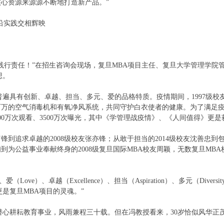
心资源来源源不断地打造新产品。”
沿实践交相辉映
行责任！”在招生咨询会现场，复旦MBA项目主任、复旦大学管理学院
想。
具有创新、卓越、担当、多元、爱的品格特质。疫情期间，1997级校
万的空气消毒机和有氧净风系统，共同守护白衣使者的健康。为了满足疫情
800万次观看、3500万次曝光，其中《学管理战疫情》、《人间值得》更
到追求卓越的2008级校友张亦锋；从敢于担当的2014级校友沈善忠到包容多
妇到为公益事业奉献终身的2008级复旦国际MBA校友周颖，无数复旦M
、爱（Love）、卓越（Excellence）、担当（Aspiration）、多元（
是复旦MBA项目的灵魂。”
心耕耘教育事业，风雨兼程三十载。但在冯教授看来，30岁恰似风华正茂