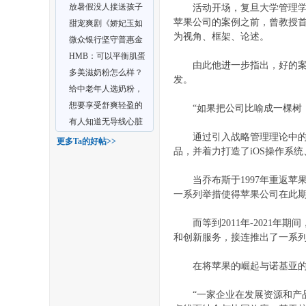
放暑假没人接送孩子
活动开场，复旦大学管理学院
丨
苹果公司的案例之前，曾教授
学二胡，我找到了VIP
甜宠爽剧《娇妃玉如
为视角、框架、论述。
陪
梦》鬼马少女遇见霸道
微众银行坚守普惠金
王
融使命 大力发展普惠
HMB：可以平衡肌蛋
由此他进一步指出，好的案例
金
白，对女性肌肉有好处
多美滋奶粉怎么样？
发。
便秘宝宝有话说
给中老年人选奶粉，
雅士利如何？
想要享受舒爽轻盈的
“如果把公司比喻成一棵树，
骑行？有VELO Angel
有人知道无导线心脏
通过引入战略管理理论中的“
Gli
起搏器吗？术后影响生
更多Ta的好帖>>
大
品，并着力打造了iOS操作系统
活
当乔布斯于1997年重返苹果
一系列举措使得苹果公司在此期
而等到2011年-2021年
和创新服务，接连推出了一系列
在将苹果的崛起与诺基亚的陨落
冶
“一家企业在发展资源和产品的时候，需