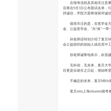
在报考流程及其相关注意事项
后将在9月3日公布面试名单，
持诚信，学院方面将保留对诚
值得关注的是，在奖学金方面，
金、公益奖学金、“兴?泉”一
孙老师还特别介绍了复旦MB
会公益组织的创始人或在其中
孙老师诚挚地表示，欢迎越来
无科创，无未来，复旦大学管理
目更是自诞生之日起，便始终
不确定的未来，复旦MBA依
复旦mba上海mbamba报考条件http:/