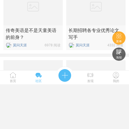
传奇美语是不是天童美语
长期招聘各专业优秀论文

的前身？
写手
菜单
莫问天涯
6978 阅读
莫问天涯
4332 阅读

海报





首页
社区
发现
我的
中国科学家创造出超越世
友样儿教育0基础入门
界文化科学发展史的巅峰
业绩
莫问天涯
17135 阅读
莫问天涯
7929 阅读