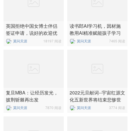
英国拒绝中国女博士伴侣
读书郎AI学习机，因材施
签证申请，说好的欢迎优
教用AI精准赋能孩子学习
秀人才...
莫问天涯
18197 阅读
莫问天涯
7465 阅读
复旦MBA：让经历发光，
2022元旦献词--宇宙红源文
披荆斩棘再出发
化五新世界将结束悲惨世
界
莫问天涯
7870 阅读
莫问天涯
3774 阅读