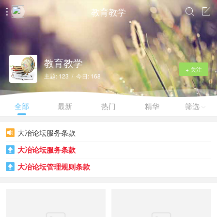
教育教学



教育教学
+ 关注
主题: 123 / 今日: 168
全部
最新
热门
精华
筛选

大冶论坛服务条款

大冶论坛服务条款

大冶论坛管理规则条款
