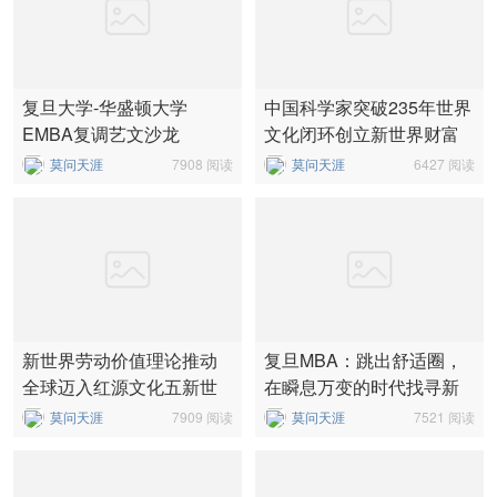
复旦大学-华盛顿大学
中国科学家突破235年世界
EMBA复调艺文沙龙
文化闭环创立新世界财富
理论
莫问天涯
7908 阅读
莫问天涯
6427 阅读
新世界劳动价值理论推动
复旦MBA：跳出舒适圈，
全球迈入红源文化五新世
在瞬息万变的时代找寻新
界
方向
莫问天涯
7909 阅读
莫问天涯
7521 阅读