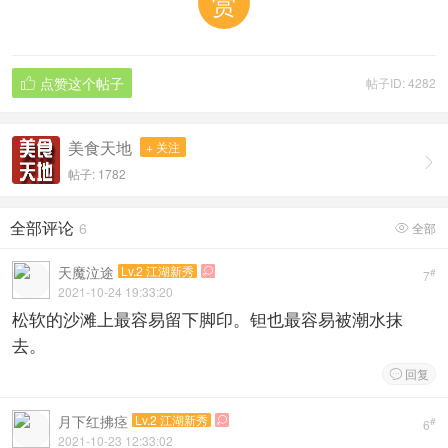
赏
点赞这个帖子
帖子ID: 4282

美食天地
+ 关注

帖子: 1782
全部评论
6
全部

天魔泣途
Lv.2 江湖新秀

#
7
2021-10-24 19:33:20
松软的沙滩上最容易留下脚印。钽也最容易被潮水抹
去。
回复

月下红拂痉
Lv.2 江湖新秀

#
6
2021-10-23 12:33:02