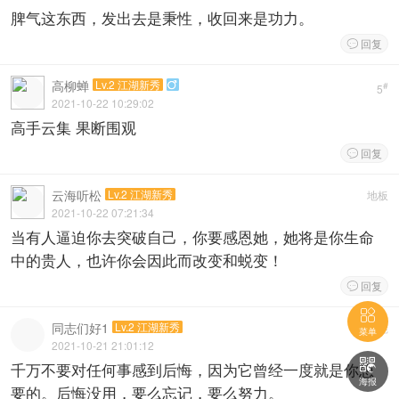
脾气这东西，发出去是秉性，收回来是功力。
回复

高柳蝉
Lv.2 江湖新秀

#
5
2021-10-22 10:29:02
高手云集 果断围观
回复

云海听松
Lv.2 江湖新秀
地板
2021-10-22 07:21:34
当有人逼迫你去突破自己，你要感恩她，她将是你生命
中的贵人，也许你会因此而改变和蜕变！
回复


同志们好1
Lv.2 江湖新秀
板凳
菜单
2021-10-21 21:01:12

千万不要对任何事感到后悔，因为它曾经一度就是你想
海报
要的。后悔没用，要么忘记，要么努力。