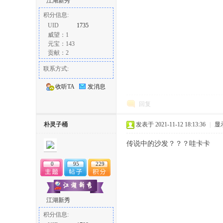
江湖新秀
积分信息:
UID
1735
威望：1
元宝：143
贡献：2
联系方式:
收听TA
发消息
回复
朴灵子桶
发表于 2021-11-12 18:13:36
|
显
传说中的沙发？？？哇卡卡
0
95
229
江湖新秀
积分信息: