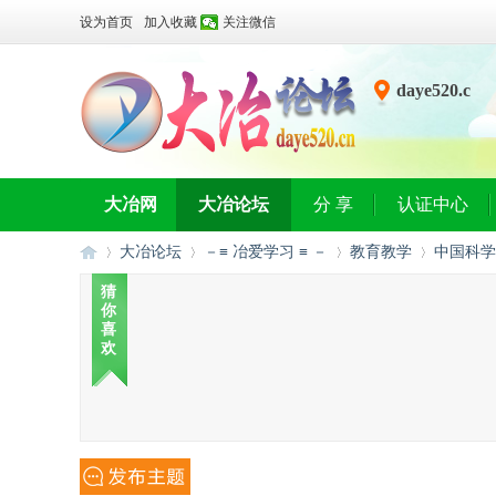
设为首页
加入收藏
关注微信
daye520.c
n
大冶网
大冶论坛
分 享
认证中心
大冶论坛
－≡ 冶爱学习 ≡ －
教育教学
中国科学
猜
你
喜
大
»
›
›
›
欢