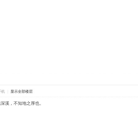
手机
|
显示全部楼层
临深溪，不知地之厚也。