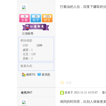
丨
打酱油的人拉，回复下赚取积
0
92
225
江湖新秀
积分信息:
UID
1209
威望：1
大
元宝：129
贡献：2
联系方式:
收听TA
发消息
回复
金光2017
发表于 2021-11-11 14:55:07
|
显
冶
相同的时间里，比别人体验更