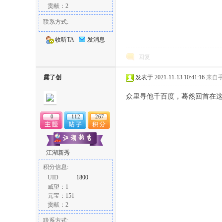
贡献：2
联系方式:
收听TA
发消息
回复
露了创
发表于 2021-11-13 10:41:16
来自
众里寻他千百度，蓦然回首在
0
112
267
江湖新秀
积分信息:
UID
1800
威望：1
元宝：151
贡献：2
联系方式: