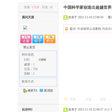
中国科学家创造出超越世界
查看:
17129
|
回复:
10
冶
莫问天涯
发表于 2021-11-10 22:00:50
|
显
提示:
作者被禁止或删除 内容自
172
178
736
禁止发言
积分信息:
UID
15896
威望：1
网
元宝：554
贡献：2
联系方式:
收听TA
发消息
回复
百度
谷歌
比尔992
发表于 2021-11-10 22:06:57
来自