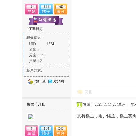
0
111
262
江湖新秀
积分信息:
UID
1334
威望：1
论
元宝：147
贡献：2
联系方式:
收听TA
发消息
回复
梅雪千舟肚
发表于 2021-11-11 23:10:57
|
显
坛
支持楼主，用户楼主，楼主英
0
104
245