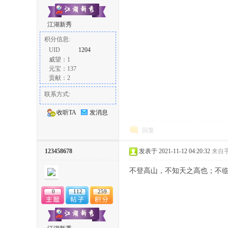
江湖新秀
积分信息:
UID
1204
威望：1
元宝：137
贡献：2
联系方式:
收听TA
发消息
回复
123458678
发表于 2021-11-12 04:20:32
来自
不登高山，不知天之高也；不
0
112
259