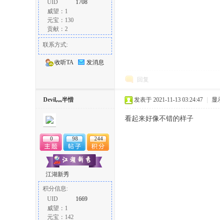
UID
1708
威望：1
元宝：130
贡献：2
联系方式:
收听TA
发消息
回复
Devil灬半惜
发表于 2021-11-13 03:24:47
|
显
看起来好像不错的样子
0
98
244
江湖新秀
积分信息:
UID
1669
威望：1
元宝：142