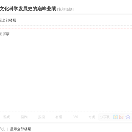
文化科学发展史的巅峰业绩
[复制链接]
示全部楼层
动屏蔽
雅虎
搜狗
搜搜
有道
360
奇虎
手机
|
显示全部楼层