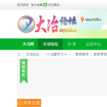
设为首页
加入收藏
关注微信
daye520.c
n
大冶网
大冶论坛
分 享
认证中心
大冶论坛
－≡ 冶爱学习 ≡ －
教育教学
新世界劳
猜
你
喜
大
»
›
›
›
欢