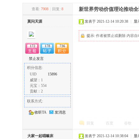
新世界劳动价值理论推动全
查看:
7908
|
回复:
8
冶
莫问天涯
发表于 2021-12-14 10:20:38
|
显
提示:
作者被禁止或删除 内容自
172
178
736
禁止发言
积分信息:
UID
15896
威望：1
网
元宝：554
贡献：2
联系方式:
收听TA
发消息
回复
百度
谷歌
大家一起唱嘛床
发表于 2021-12-14 10:38:04
|
显