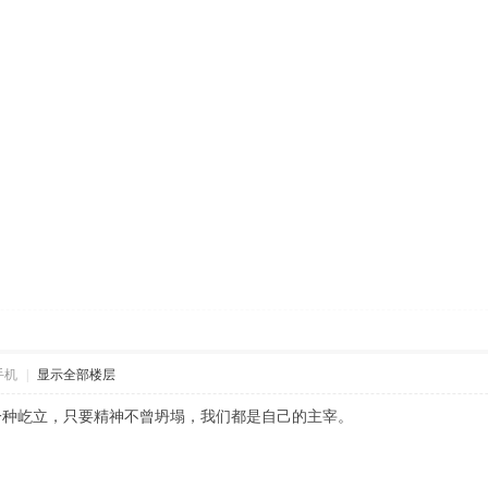
手机
|
显示全部楼层
一种屹立，只要精神不曾坍塌，我们都是自己的主宰。