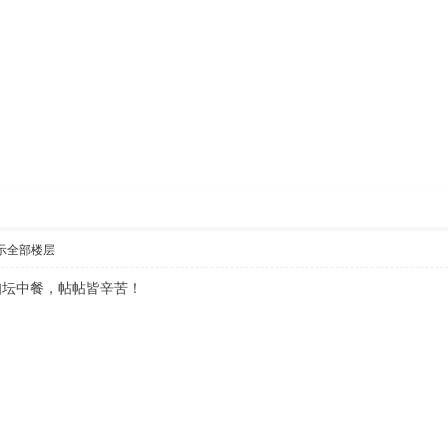
示全部楼层
知坛中餐，帖帖皆辛苦！