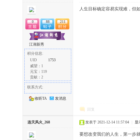
丨
人生目标确定容易实现难，但
0
88
211
江湖新秀
积分信息:
UID
1753
威望：1
大
元宝：119
贡献：2
联系方式:
收听TA
发消息
回复
连天风火_268
发表于 2021-12-14 11:57:04
|
显
冶
要想改变我们的人生，第一步