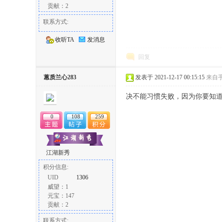
贡献：2
联系方式:
收听TA
发消息
回复
蕙质兰心283
发表于 2021-12-17 00:15:15
来自
决不能习惯失败，因为你要知
0
108
259
江湖新秀
积分信息:
UID
1306
威望：1
元宝：147
贡献：2
联系方式: