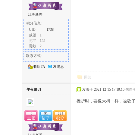
江湖新秀
积分信息:
UID
1738
威望：1
元宝：155
贡献：2
联系方式:
收听TA
发消息
回复
午夜屠刀
发表于 2021-12-15 17:19:16
来自
挫折时，要像大树一样，被砍
0
91
221