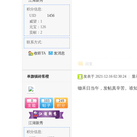
江湖新秀
积分信息:
UID
1456
威望：1
元宝：126
贡献：2
联系方式:
收听TA
发消息
回复
单旗镇砖客橙
发表于 2021-12-16 02:30:24
|
显
锄禾日当午，发帖真辛苦。谁
0
103
249
江湖新秀
积分信息: