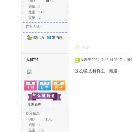
UID
1028
威望：1
元宝：142
贡献：2
联系方式:
收听TA
发消息
回复
大和797
发表于 2021-12-16 14:08:17
|
显
这么强,支持楼主，佩服
0
119
281
江湖新秀
积分信息:
UID
1146
威望：1
元宝：158