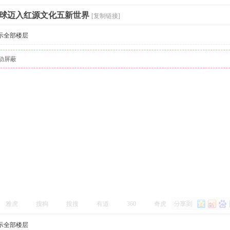
球迈入红源文化五新世界
[复制链接]
示全部楼层
动屏蔽
雅虎
搜狗
搜搜
有道
360
奇虎
示全部楼层