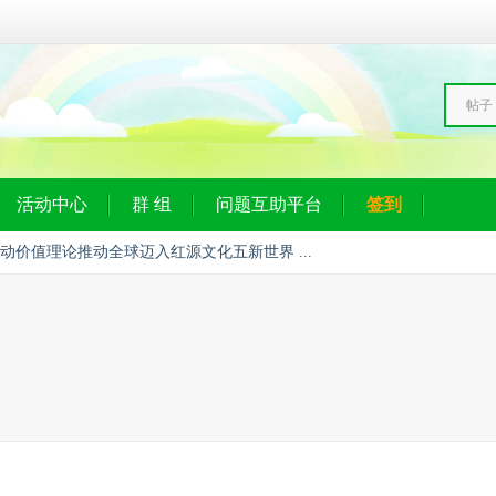
帖子
活动中心
群 组
问题互助平台
签到
动价值理论推动全球迈入红源文化五新世界 ...