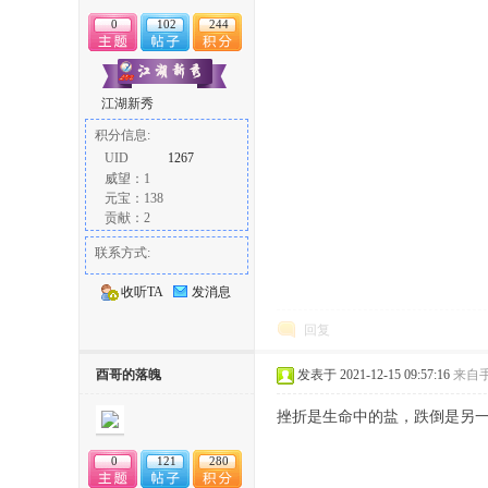
0
102
244
江湖新秀
积分信息:
UID
1267
威望：1
论
元宝：138
贡献：2
联系方式:
收听TA
发消息
回复
酉哥的落魄
发表于 2021-12-15 09:57:16
来自
坛
挫折是生命中的盐，跌倒是另
0
121
280