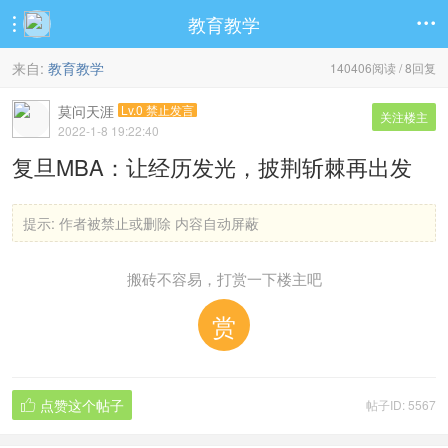
教育教学


来自:
教育教学
140406阅读 / 8回复
莫问天涯
Lv.0 禁止发言
关注楼主
2022-1-8 19:22:40
复旦MBA：让经历发光，披荆斩棘再出发
提示:
作者被禁止或删除 内容自动屏蔽
搬砖不容易，打赏一下楼主吧
赏
点赞这个帖子
帖子ID: 5567
