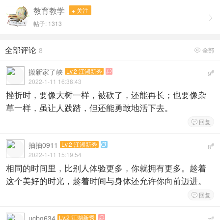
教育教学
+ 关注

帖子: 1313
全部评论
8
全部

搬新家了峡
Lv.2 江湖新秀

#
9
2022-1-11 16:38:43
挫折时，要像大树一样，被砍了，还能再长；也要像杂
草一样，虽让人践踏，但还能勇敢地活下去。
回复

抽抽0911
Lv.2 江湖新秀

#
8
2022-1-11 15:19:54
相同的时间里，比别人体验更多，你就拥有更多。趁着
这个美好的时光，趁着时间与身体还允许你向前迈进。
回复

ucbg634
Lv.2 江湖新秀

#
7