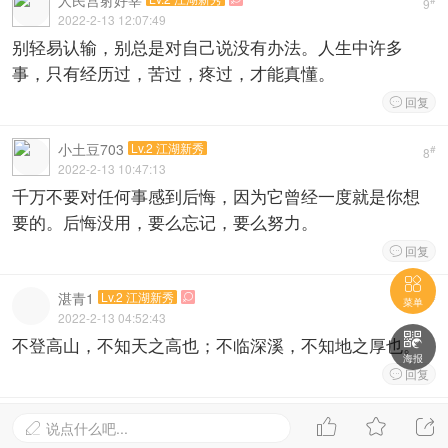
人民宫射好宰
#
9
2022-2-13 12:07:49
别轻易认输，别总是对自己说没有办法。人生中许多
事，只有经历过，苦过，疼过，才能真懂。
回复

小土豆703
Lv.2 江湖新秀
#
8
2022-2-13 10:47:13
千万不要对任何事感到后悔，因为它曾经一度就是你想
要的。后悔没用，要么忘记，要么努力。
回复


湛青1
Lv.2 江湖新秀

#
7
菜单
2022-2-13 04:52:43

不登高山，不知天之高也；不临深溪，不知地之厚也。
海报
回复

轻狂的风在吹
Lv.2 江湖新秀

#



6
说点什么吧...

2022-2-12 23:59:00