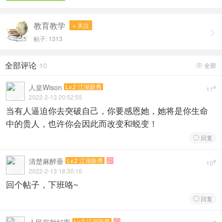
教育教学
+ 关注

帖子: 1313
全部评论
10
全部

人皇Wison
Lv.2 江湖新秀
#
11
2022-2-13 20:52:55
当有人逼迫你去突破自己，你要感恩她，她将是你生命
中的贵人，也许你会因此而改变和蜕变！
回复

清楚麻醉垂
Lv.2 江湖新秀

#
10
2022-2-13 18:30:16
回个帖子，下班咯~
回复

Lv.2 江湖新秀
