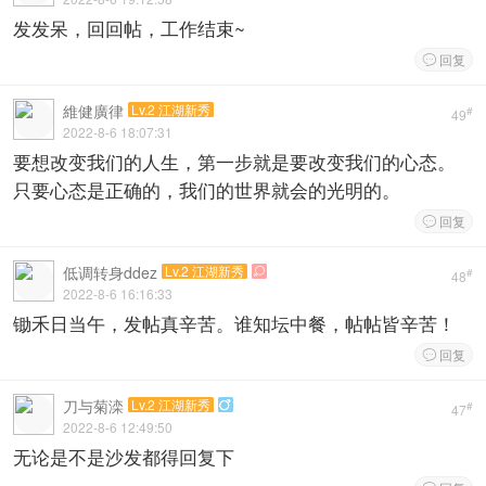
发发呆，回回帖，工作结束~
回复

維健廣律
Lv.2 江湖新秀
#
49
2022-8-6 18:07:31
要想改变我们的人生，第一步就是要改变我们的心态。
只要心态是正确的，我们的世界就会的光明的。
回复

低调转身ddez
Lv.2 江湖新秀

#
48
2022-8-6 16:16:33
锄禾日当午，发帖真辛苦。谁知坛中餐，帖帖皆辛苦！
回复

刀与菊滦
Lv.2 江湖新秀

#
47
2022-8-6 12:49:50
无论是不是沙发都得回复下