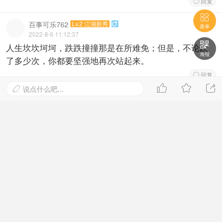
回复


百事可乐762
Lv.2 江湖新秀

#
46
菜单
2022-8-6 11:12:37

人生坎坎坷坷，跌跌撞撞那是在所难免；但是，不论跌
海报
了多少次，你都要坚强地再次站起来。
回复




说点什么吧...

凑热闹好玩岳
Lv.2 江湖新秀
#
45
2022-8-6 07:31:00
好帖必须得顶起
回复

啾久啾久
Lv.2 江湖新秀
#
44
2022-8-6 07:14:59
征服畏惧建立自信的最快最确实的方法，就是去做你害
怕的事，直到你获得成功的经验。
回复
