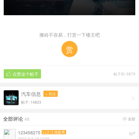
搬砖不容易，打赏一下楼主吧
赏
点赞这个帖子
帖子ID: 6879

汽车信息
+ 关注

帖子: 14823
全部评论
48
全部

123458275
Lv.2 江湖新秀
#
50
2022-8-6 19:12:58