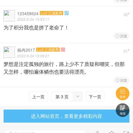
123458624
Lv.2 江湖新秀

#
32
2022-9-24 15:33:17
为了积分我也是拼了老命了！
回复

杨冉2017
Lv.2 江湖新秀

#
31
2022-9-24 13:39:27
梦想是注定孤独的旅行，路上少不了质疑和嘲笑，但那
又怎样，哪怕遍体鳞伤也要活得漂亮。
回复


上一页
第 3 页
下一页

菜单

海报
进入网站首页，查看更多精彩内容