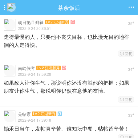
茶余饭后


朝日艳且鲜箍
Lv.2 江湖新秀

#
35
2022-9-24 20:36:51
走得最慢的人，只要他不丧失目标，也比漫无目的地徘
徊的人走得快。
回复

南岭侠客
Lv.2 江湖新秀

#
34
2022-9-24 18:59:28
如果敌人让你生气，那说明你还没有胜他的把握；如果
朋友让你生气，那说明你仍然在意他的友情。
回复

羌帖紊
Lv.2 江湖新秀

#
33
2022-9-24 17:39:48
锄禾日当午，发帖真辛苦。谁知坛中餐，帖帖皆辛苦！
回复
