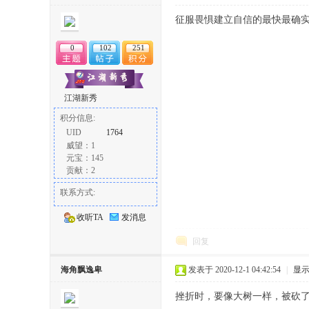
丨
征服畏惧建立自信的最快最确
0
102
251
江湖新秀
积分信息:
UID
1764
威望：1
大
元宝：145
贡献：2
联系方式:
收听TA
发消息
回复
海角飘逸卑
发表于 2020-12-1 04:42:54
|
显
冶
挫折时，要像大树一样，被砍