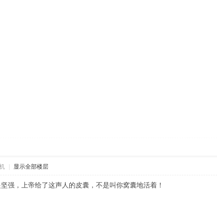
机
|
显示全部楼层
是坚强，上帝给了这声人的皮囊，不是叫你窝囊地活着！