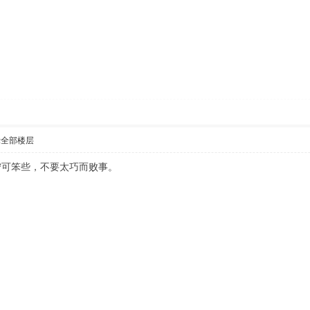
示全部楼层
宁可笨些，不要太巧而败事。