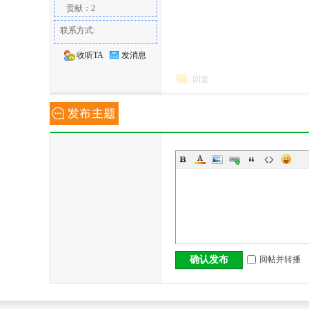
贡献：2
联系方式:
收听TA
发消息
回复
回帖并转播
确认发布