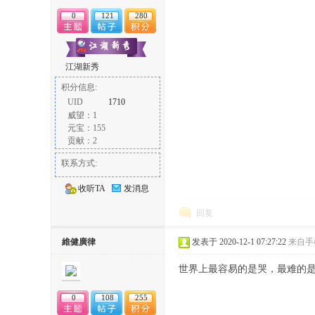
0
121
280
江湖新秀
积分信息:
UID
1710
威望：1
论
元宝：155
贡献：2
联系方式:
收听TA
发消息
回复
維健廣律
发表于 2020-12-1 07:27:22
来自手
坛
世界上最容易的是哭，最难的
0
108
255