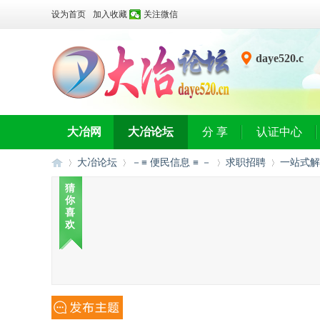
设为首页
加入收藏
关注微信
daye520.c
n
大冶网
大冶论坛
分 享
认证中心
大冶论坛
－≡ 便民信息 ≡ －
求职招聘
一站式解
猜
你
喜
大
»
›
›
›
欢