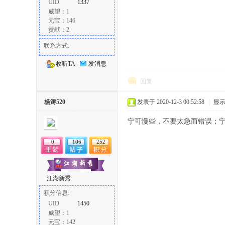
UID
1337
威望：1
元宝：146
贡献：2
联系方式:
收听TA
发消息
回复
杨涛520
发表于 2020-12-3 00:52:58
|
显
宁可慢些，不要太急而错误；
0
106
252
江湖新秀
积分信息:
UID
1450
威望：1
元宝：142