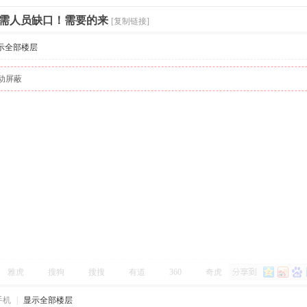
需人员缺口！需要的来
[复制链接]
示全部楼层
动屏蔽
雅虎
搜狗
搜搜
有道
360
奇虎
手机
|
显示全部楼层