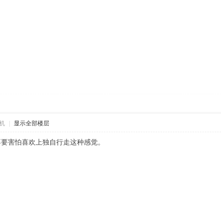
机
|
显示全部楼层
不要害怕喜欢上独自行走这种感觉。