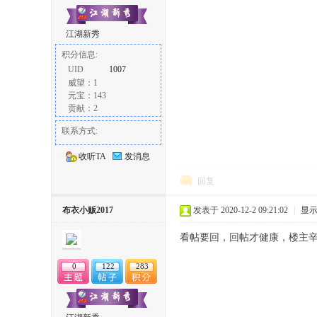
江湖新秀
积分信息:
UID
1007
威望：1
元宝：143
贡献：2
联系方式:
收听TA
发消息
回复
布衣小贩2017
发表于 2020-12-2 09:21:02
|
显
看帖要回，回帖才健康，楼主
0
122
283