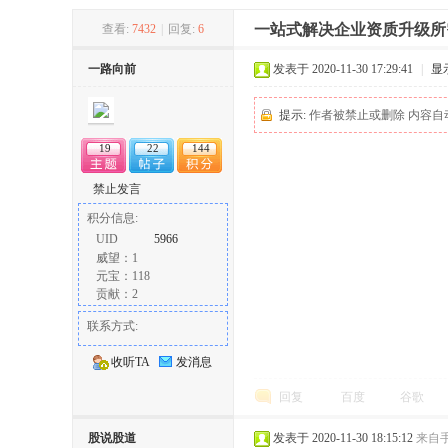
一站式解决企业资质升级所
查看:
7432
|
回复:
6
冶
一路向前
发表于 2020-11-30 17:29:41
|
显
提示:
作者被禁止或删除 内容自
19
22
144
禁止发言
积分信息:
UID
5966
威望：1
网
元宝：118
贡献：2
联系方式:
收听TA
发消息
回复
百度
谷歌
股说股道
发表于 2020-11-30 18:15:12
来自