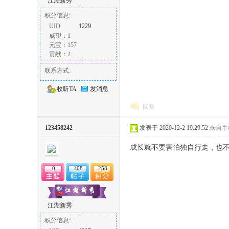
江湖新秀
积分信息:
UID
1229
威望：1
元宝：157
贡献：2
联系方式:
收听TA
发消息
回复
123458242
发表于 2020-12-2 19:29:52
来自手
成长就不要害怕独自行走，也
0
108
258
江湖新秀
积分信息: