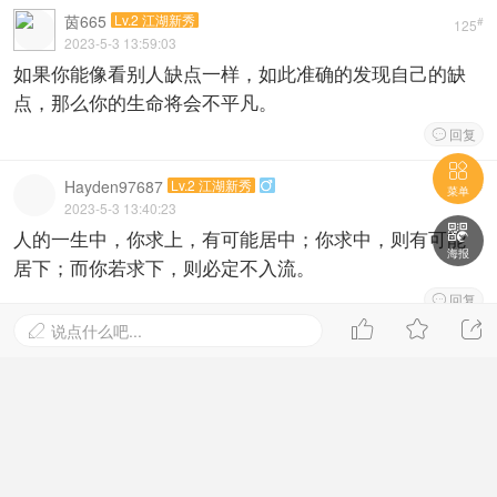
茵665
Lv.2 江湖新秀
#
125
2023-5-3 13:59:03
如果你能像看别人缺点一样，如此准确的发现自己的缺
点，那么你的生命将会不平凡。
回复


Hayden97687
Lv.2 江湖新秀

#
124
菜单
2023-5-3 13:40:23

人的一生中，你求上，有可能居中；你求中，则有可能
海报
居下；而你若求下，则必定不入流。
回复




说点什么吧...

寂寞等你伍ha
Lv.2 江湖新秀

#
123
2023-5-3 13:22:41
不要刻意去猜测他人的想法，如果你没有智慧与经验的
正确判断，通常都会有错误的。
回复
