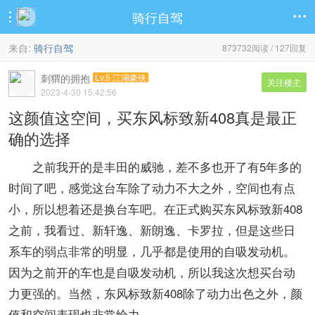
骑行自驾


来自:
骑行自驾
873732阅读 / 127回复
刺猬的拥抱
Lv.5 江湖豪侠
关注楼主
2023-4-30 15:42:56
这颜值这空间，买东风标致新408真是最正
确的选择
之前我开的是丰田的威驰，差不多也开了有5年多的
时间了吧，感觉这台车除了动力不大之外，空间也有点
小，所以想着还是换台车吧。在正式购买东风标致新408
之前，我看过、新轩逸、新朗逸、卡罗拉，但是这些日
系车的弱点非常的明显，几乎都是使用的自吸发动机。
因为之前开的车也是自吸发动机，所以我这次想买台动
力更强的。当然，东风标致新408除了动力出色之外，颜
值和空间表现也非常给力。