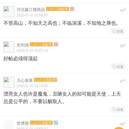
河北鑫江微商品
Lv.2 江湖新秀

#
99
2023-5-10 13:58:37
不登高山，不知天之高也；不临深溪，不知地之厚也。
回复

史剑浇
Lv.2 江湖新秀

#
98
2023-5-10 13:27:15
好帖必须得顶起
回复

凡心落幕
Lv.2 江湖新秀
#
97
2023-5-10 13:10:53
漂亮女人也许是魔鬼，丑陋女人的却可能是天使，上天
总是公平的，不要以貌取人。
回复

世博善
Lv.2 江湖新秀

#
96
2023-5-10 12:53:27