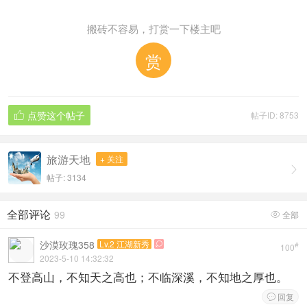
搬砖不容易，打赏一下楼主吧
赏
点赞这个帖子
帖子ID: 8753

旅游天地
+ 关注

帖子: 3134
全部评论
99
全部

沙漠玫瑰358
Lv.2 江湖新秀

#
100
2023-5-10 14:32:32
不登高山，不知天之高也；不临深溪，不知地之厚也。
回复
