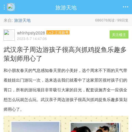
旅游天地


来自:
旅游天地
686076阅读 / 99回复
whlnhpsty2028
Lv.2 江湖新秀
关注楼主
2023-5-7 14:47:06
武汉亲子周边游孩子很高兴抓鸡捉鱼乐趣多
策划师用心了
和小朋友春天的气息感知春天里的小美好，选个周末不下雨的天气带
着娃娃出门游玩一次，选来选去我们就看中了这家景区很对孩子们的
胃口，所有的游玩项目非常吸引大家的目光，配套设施齐全一应俱全
想怎么玩就怎么玩。武汉亲子周边游孩子很高兴抓鸡捉鱼乐趣多策划
师用心了。