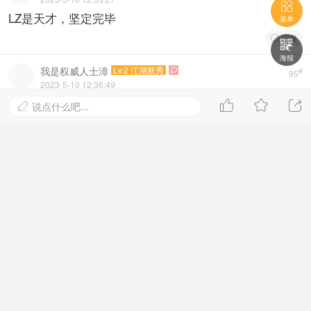

LZ是天才，坚定完毕
菜单
回复


海报
我是权威人士漳
Lv.2 江湖新秀

#
95
2023-5-10 12:36:49
走得最慢的人，只要他不丧失目标，也比漫无目的地徘



说点什么吧...

徊的人走得快。
回复

新浪
Lv.2 江湖新秀

#
94
2023-5-10 12:20:01
成功是优点的发挥，失败是缺点的累积。
回复

瑞士航空驯
Lv.2 江湖新秀
#
93
2023-5-10 12:04:12
相同的时间里，比别人体验更多，你就拥有更多。趁着
这个美好的时光，趁着时间与身体还允许你向前迈进。