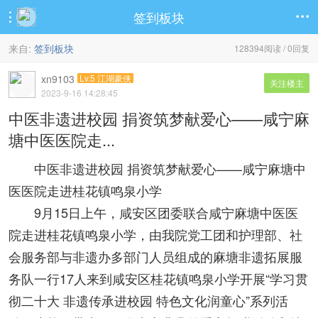
签到板块


来自:
签到板块
128394阅读 / 0回复
xn9103
Lv.5 江湖豪侠
关注楼主
2023-9-16 14:28:45
中医非遗进校园 捐资筑梦献爱心——咸宁麻
塘中医医院走...
中医非遗进校园 捐资筑梦献爱心——咸宁麻塘中
医医院走进桂花镇鸣泉小学
9月15日上午，咸安区团委联合咸宁麻塘中医医
院走进桂花镇鸣泉小学，由我院党工团和护理部、社
会服务部与非遗办多部门人员组成的麻塘非遗拓展服
务队一行17人来到咸安区桂花镇鸣泉小学开展“学习贯
彻二十大 非遗传承进校园 特色文化润童心”系列活