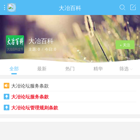
大冶百科



大冶百科
+ 关注
主题: 0 / 今日: 0
全部
最新
热门
精华
筛选

大冶论坛服务条款

大冶论坛服务条款

大冶论坛管理规则条款
