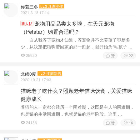
你若三冬
Lv.3 江湖少侠
2021-3-18 17:14
宠物用品品类太多啦，在天元宠物
新人帖
（Petstar）购置合适吗？
自从我养了宠物才知道，养宠物并不比养孩子容易多
少，从决定把猫狗带回家的那一刻起，就开始为“毛孩子 ...
25920
赞
22



北纬0度
Lv.2 江湖新秀
2020-10-31 17:03
猫咪老了吃什么？照顾老年猫咪饮食，关爱猫咪
健康成长
养猫的人一定都会经历一个困难期，这既是主人的困难期，
也是猫的生活困难期，也就是猫的老年阶段。这里 ...
24186
赞
16


