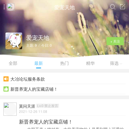
爱宠天地



爱宠天地
+ 关注
主题: 9 / 今日: 0
全部
最新
热门
精华
筛选

大冶论坛服务条款

新晋养宠人的宝藏店铺！

莫问天涯
Lv.0 禁止发言
2021-12-26 11:08
新晋养宠人的宝藏店铺！