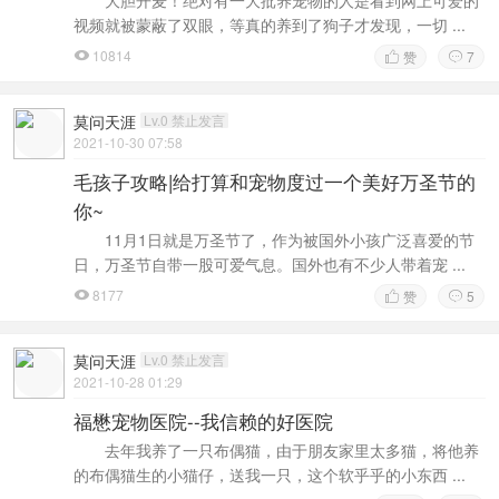
大胆开麦！绝对有一大批养宠物的人是看到网上可爱的
视频就被蒙蔽了双眼，等真的养到了狗子才发现，一切 ...
10814
赞
7



莫问天涯
Lv.0 禁止发言
2021-10-30 07:58
毛孩子攻略|给打算和宠物度过一个美好万圣节的
你~
11月1日就是万圣节了，作为被国外小孩广泛喜爱的节
日，万圣节自带一股可爱气息。国外也有不少人带着宠 ...
8177
赞
5



莫问天涯
Lv.0 禁止发言
2021-10-28 01:29
福懋宠物医院--我信赖的好医院
去年我养了一只布偶猫，由于朋友家里太多猫，将他养
的布偶猫生的小猫仔，送我一只，这个软乎乎的小东西 ...