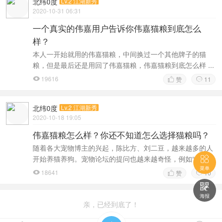
北纬0度
Lv.2 江湖新秀
2020-10-31 06:31
一个真实的伟嘉用户告诉你伟嘉猫粮到底怎么
样？
本人一开始就用的伟嘉猫粮，中间换过一个其他牌子的猫
粮，但是最后还是用回了伟嘉猫粮，伟嘉猫粮到底怎么样 ...
19616
赞
11



北纬0度
Lv.2 江湖新秀
2020-10-18 19:05
伟嘉猫粮怎么样？你还不知道怎么选择猫粮吗？
随着各大宠物博主的兴起，陈比方、刘二豆，越来越多的人
开始养猫养狗。宠物论坛的提问也越来越奇怪，例如“ ...

菜单
18641
赞
10




海报
亲，已经到底了！