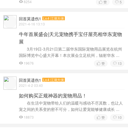
8254
赞
5



回首莫遗伤1
Lv.4 江湖大侠
2021-4-16 13:13
牛年首展盛会|天元宠物携手宝仔屋亮相华东宠物
展
3月19日-3月21日第二届华东国际宠物用品展览在杭州
国际博览中心盛大开幕！本次展会立足杭州，辐射华东 ...
19676
赞
13



回首莫遗伤1
Lv.4 江湖大侠
2021-4-2 03:40
如何购买正规神器的宠物用品！
在生活中宠物带给人们的温暖与感动不尽其数，也让人
宠之间的关系变的密不可分，如何让爱宠能够健康成长 ...
18873
赞
10


