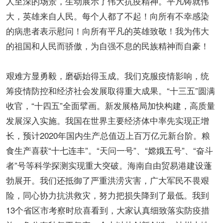
人至深的场景，生动展示了伟大抗疫精神。平凡铸就伟
大，英雄来自人民。每个人都了不起！向所有不幸感染
的病患者表示慰问！向所有平凡的英雄致敬！我为伟大
的祖国和人民而骄傲，为自强不息的民族精神而自豪！
艰难方显勇毅，磨砺始得玉成。我们克服疫情影响，统
筹疫情防控和经济社会发展取得重大成果。“十三五”圆满
收官，“十四五”全面擘画。新发展格局加快构建，高质量
发展深入实施。我国在世界主要经济体中率先实现正增
长，预计2020年国内生产总值迈上百万亿元新台阶。粮
食生产喜获“十七连丰”。“天问一号”、“嫦娥五号”、“奋斗
者”号等科学探测实现重大突破。海南自由贸易港建设蓬
勃展开。我们还抵御了严重洪涝灾害，广大军民不畏艰
险，同心协力抗洪救灾，努力把损失降到了最低。我到
13个省区市考察时欣喜看到，大家认真细致落实防疫措