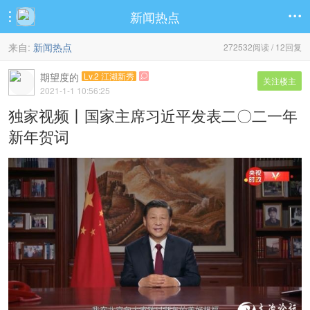
新闻热点


来自:
新闻热点
272532阅读 / 12回复
期望度的
Lv.2 江湖新秀

关注楼主
2021-1-1 10:56:25
独家视频丨国家主席习近平发表二〇二一年
新年贺词