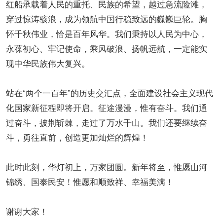
红船承载着人民的重托、民族的希望，越过急流险滩，
穿过惊涛骇浪，成为领航中国行稳致远的巍巍巨轮。胸
怀千秋伟业，恰是百年风华。我们秉持以人民为中心，
永葆初心、牢记使命，乘风破浪、扬帆远航，一定能实
现中华民族伟大复兴。
站在“两个一百年”的历史交汇点，全面建设社会主义现代
化国家新征程即将开启。征途漫漫，惟有奋斗。我们通
过奋斗，披荆斩棘，走过了万水千山。我们还要继续奋
斗，勇往直前，创造更加灿烂的辉煌！
此时此刻，华灯初上，万家团圆。新年将至，惟愿山河
锦绣、国泰民安！惟愿和顺致祥、幸福美满！
谢谢大家！