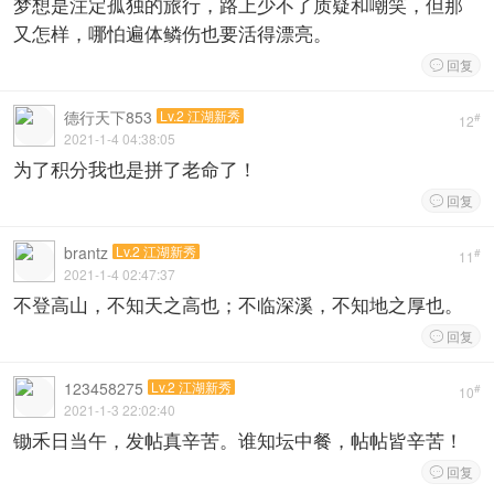
梦想是注定孤独的旅行，路上少不了质疑和嘲笑，但那
又怎样，哪怕遍体鳞伤也要活得漂亮。
回复

德行天下853
Lv.2 江湖新秀
#
12
2021-1-4 04:38:05
为了积分我也是拼了老命了！
回复

brantz
Lv.2 江湖新秀
#
11
2021-1-4 02:47:37
不登高山，不知天之高也；不临深溪，不知地之厚也。
回复

123458275
Lv.2 江湖新秀
#
10
2021-1-3 22:02:40
锄禾日当午，发帖真辛苦。谁知坛中餐，帖帖皆辛苦！
回复
