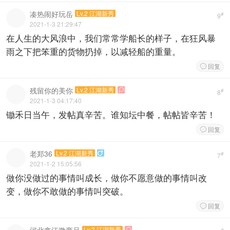
凑热闹好玩岳
Lv.2 江湖新秀
#
9
2021-1-3 21:29:47
在人生的大风浪中，我们常常学船长的样子，在狂风暴
雨之下把笨重的货物扔掉，以减轻船的重量。
回复

残留你的美你
Lv.2 江湖新秀

#
8
2021-1-3 04:17:40
锄禾日当午，发帖真辛苦。谁知坛中餐，帖帖皆辛苦！
回复

老郑36
Lv.2 江湖新秀

#
7
2021-1-2 15:05:56
做你没做过的事情叫成长，做你不愿意做的事情叫改
变，做你不敢做的事情叫突破。
回复

河北鑫江微商品
Lv.2 江湖新秀

#