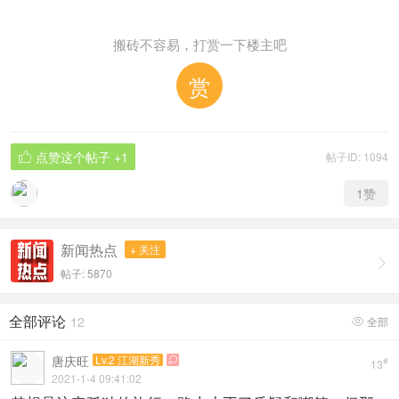
搬砖不容易，打赏一下楼主吧
赏
点赞这个帖子
+1
帖子ID: 1094

1
赞
新闻热点
+ 关注

帖子: 5870
全部评论
12
全部

唐庆旺
Lv.2 江湖新秀

#
13
2021-1-4 09:41:02