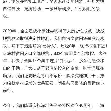
施，争分夺秒复工复产，全力以赴创新创造，神州大地
自信自强、充满韧劲，一派只争朝夕、生机勃勃的景
象。
2020年，全面建成小康社会取得伟大历史性成就，决战
脱贫攻坚取得决定性胜利。我们向深度贫困堡垒发起总
攻，啃下了最难啃的“硬骨头”。历经8年，现行标准下近1
亿农村贫困人口全部脱贫，832个贫困县全部摘帽。这些
年，我去了全国14个集中连片特困地区，乡亲们愚公移
山的干劲，广大扶贫干部倾情投入的奉献，时常浮现在
脑海。我们还要咬定青山不放松，脚踏实地加油干，努
力绘就乡村振兴的壮美画卷，朝着共同富裕的目标稳步
前行。
今年，我们隆重庆祝深圳等经济特区建立40周年、上海