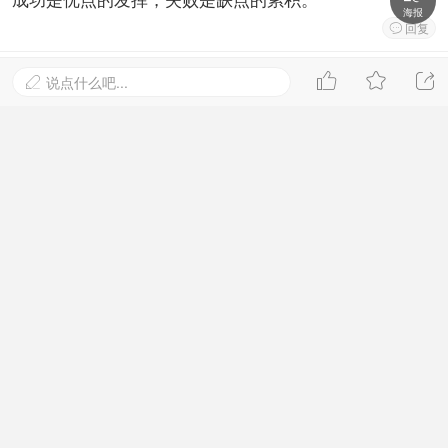
海报
回复

小靖人氨
Lv.2 江湖新秀
板凳




说点什么吧...

2021-4-20 06:49:24
这么强,支持楼主，佩服
回复

摩天一人虐
Lv.2 江湖新秀
沙发
2021-4-19 17:41:49
真正成功的人生，不在于成就的大小，而在于你是否努
力地去实现自我，喊出自己的声音，走出属于自己的道
路。
回复

亲，已经到底了！
进入网站首页，查看更多精彩内容