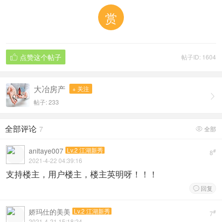
赏
点赞这个帖子
帖子ID: 1604

大冶房产
+ 关注

帖子: 233
全部评论
7
全部

anitaye007
Lv.2 江湖新秀
#
8
2021-4-22 04:39:16
支持楼主，用户楼主，楼主英明呀！！！
回复

娇玛仕的美美
Lv.2 江湖新秀
#
7
2021-4-21 15:18:24