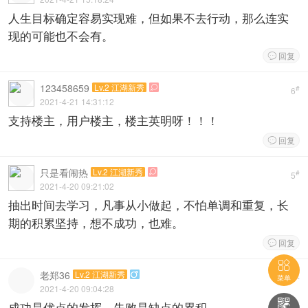
人生目标确定容易实现难，但如果不去行动，那么连实
现的可能也不会有。
回复

123458659
Lv.2 江湖新秀

#
6
2021-4-21 14:31:12
支持楼主，用户楼主，楼主英明呀！！！
回复

只是看闹热
Lv.2 江湖新秀

#
5
2021-4-20 09:21:02
抽出时间去学习，凡事从小做起，不怕单调和重复，长
期的积累坚持，想不成功，也难。
回复


老郑36
Lv.2 江湖新秀
地板

菜单
2021-4-20 09:04:28

成功是优点的发挥，失败是缺点的累积。