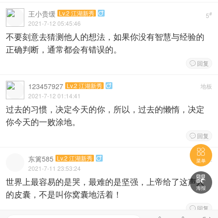
王小贵缓
Lv.2 江湖新秀

#
5
2021-7-12 05:45:46
不要刻意去猜测他人的想法，如果你没有智慧与经验的
正确判断，通常都会有错误的。
回复

123457927
Lv.2 江湖新秀
地板

2021-7-12 01:14:41
过去的习惯，决定今天的你，所以，过去的懒惰，决定
你今天的一败涂地。
回复


东篱585
Lv.2 江湖新秀
板凳

菜单
2021-7-11 23:53:24

世界上最容易的是哭，最难的是坚强，上帝给了这声人
海报
的皮囊，不是叫你窝囊地活着！
回复
