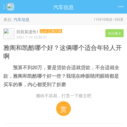
汽车信息


来自:
汽车信息
110916阅读 / 6回复
回首莫遗伤1
Lv.4 江湖大侠
关注楼主
2021-7-10 12:30:51
雅阁和凯酷哪个好？这俩哪个适合年轻人开
啊
预算不到20万，要是贷款合适就贷款，不合适就全
款，雅阁和凯酷哪个好一些？我现在睁眼睛闭眼睛都是
买车的事，内心都受到了折磨
搬砖不容易，打赏一下楼主吧
赏