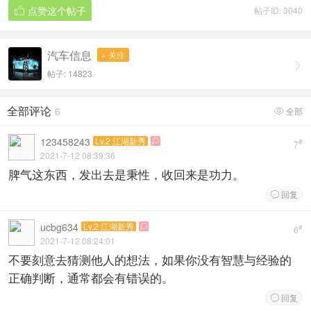
点赞这个帖子
帖子ID: 3040

汽车信息
+ 关注

帖子: 14823
全部评论
6
全部

123458243
Lv.2 江湖新秀

#
7
2021-7-12 08:39:36
脾气这东西，发出去是秉性，收回来是功力。
回复

ucbg634
Lv.2 江湖新秀

#
6
2021-7-12 08:24:01
不要刻意去猜测他人的想法，如果你没有智慧与经验的
正确判断，通常都会有错误的。
回复
