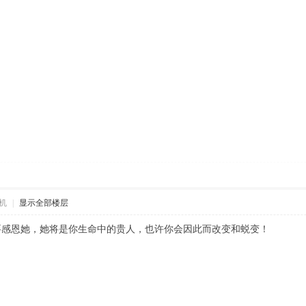
机
|
显示全部楼层
要感恩她，她将是你生命中的贵人，也许你会因此而改变和蜕变！