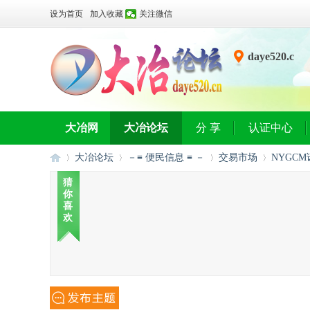
设为首页
加入收藏
关注微信
daye520.c
n
大冶网
大冶论坛
分 享
认证中心
大冶论坛
－≡ 便民信息 ≡ －
交易市场
NYGC
猜
你
喜
大
»
›
›
›
欢