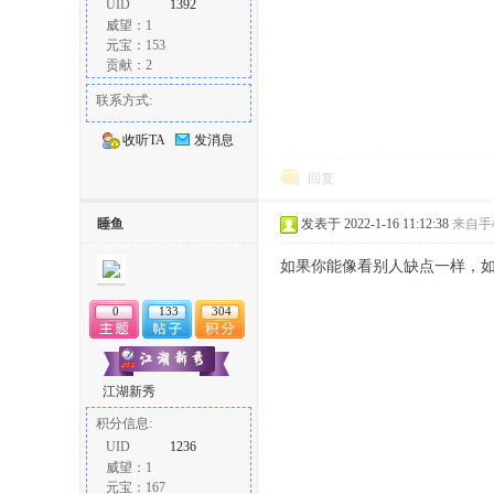
UID
1392
威望：1
元宝：153
贡献：2
联系方式:
收听TA
发消息
回复
睡鱼
发表于 2022-1-16 11:12:38
来自手
如果你能像看别人缺点一样，
0
133
304
江湖新秀
积分信息:
UID
1236
威望：1
元宝：167