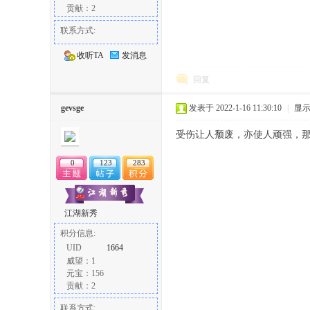
贡献：2
联系方式:
收听TA
发消息
回复
gevsge
发表于 2022-1-16 11:30:10
|
显
受伤让人颓废，亦使人顽强，
0
123
283
江湖新秀
积分信息:
UID
1664
威望：1
元宝：156
贡献：2
联系方式: