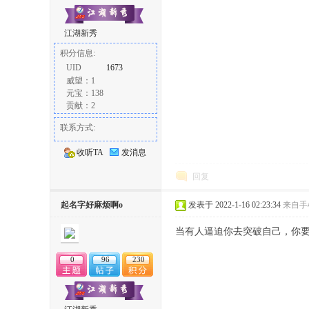
江湖新秀
积分信息:
UID
1673
威望：1
元宝：138
贡献：2
联系方式:
收听TA
发消息
回复
起名字好麻烦啊o
发表于 2022-1-16 02:23:34
来自手
当有人逼迫你去突破自己，你
0
96
230