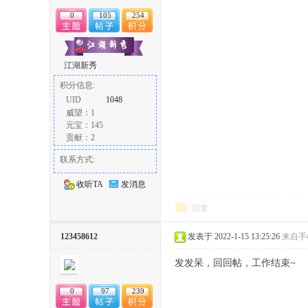
0
105
254
江湖新秀
积分信息:
UID
1048
威望：1
论
元宝：145
贡献：2
联系方式:
收听TA
发消息
回复
123458612
发表于 2022-1-15 13:25:26
来自手
坛
发发呆，回回帖，工作结束~
0
97
239