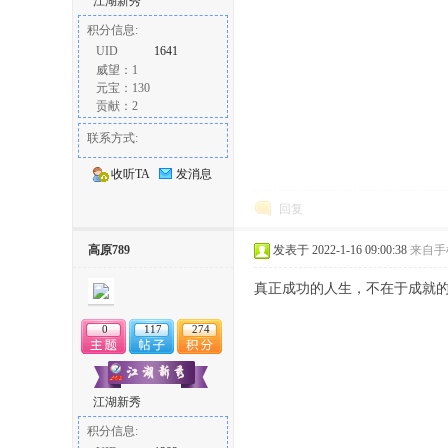
江湖新秀
积分信息:
UID
1641
威望：1
元宝：130
贡献：2
联系方式:
收听TA
发消息
回复
高原789
发表于 2022-1-16 09:00:38
来自手
真正成功的人生，不在于成就
0
117
274
江湖新秀
积分信息: