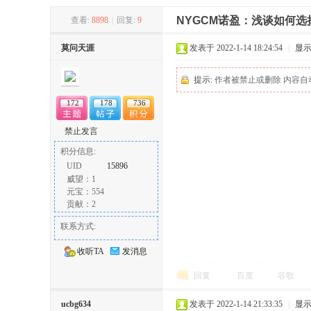
NYGCM诺盈：浅谈如何
查看:
8898
|
回复:
9
冶
莫问天涯
发表于 2022-1-14 18:24:54
|
显
提示:
作者被禁止或删除 内容自
172
178
736
禁止发言
积分信息:
UID
15896
威望：1
网
元宝：554
贡献：2
联系方式:
收听TA
发消息
回复
百度
谷歌
ucbg634
发表于 2022-1-14 21:33:35
|
显