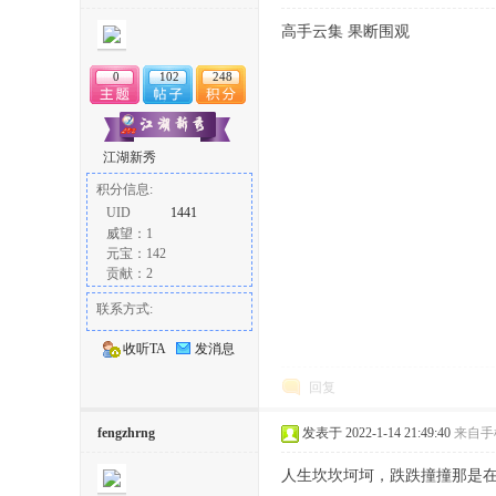
丨
高手云集 果断围观
0
102
248
江湖新秀
积分信息:
UID
1441
威望：1
大
元宝：142
贡献：2
联系方式:
收听TA
发消息
回复
fengzhrng
发表于 2022-1-14 21:49:40
来自手
冶
人生坎坎坷坷，跌跌撞撞那是