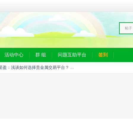
帖子
活动中心
群 组
问题互助平台
签到
M诺盈：浅谈如何选择贵金属交易平台？ ...