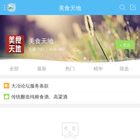
美食天地



美食天地
+ 关注
主题: 127 / 今日: 497
全部
最新
热门
精华
筛选

大冶论坛服务条款

传统酿造纯粮食酒。高粱酒

