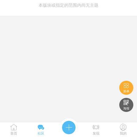
本版块或指定的范围内尚无主题

菜单

海报





首页
社区
发现
我的